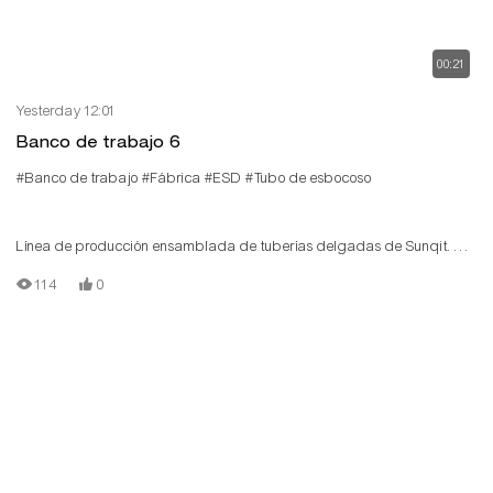
00:21
Yesterday 12:01
Banco de trabajo 6
#Banco de trabajo
#Fábrica
#ESD
#Tubo de esbocoso
Línea de producción ensamblada de tuberías delgadas de Sunqit. La
línea de producción de bajo costo está construida por tipón/tubo de
114
0
aluminio T, conector de aluminio, vía de rodillo de acero, placa de
madera