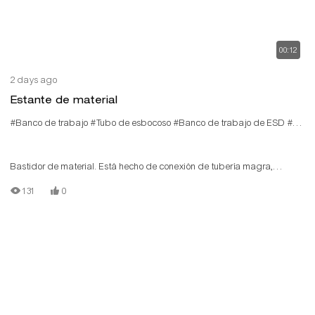
00:12
2 days ago
Estante de material
#Banco de trabajo
#Tubo de esbocoso
#Banco de trabajo de ESD
#Bollinio de trabajo
Bastidor de material. Está hecho de conexión de tubería magra,
admite la personalización
131
0