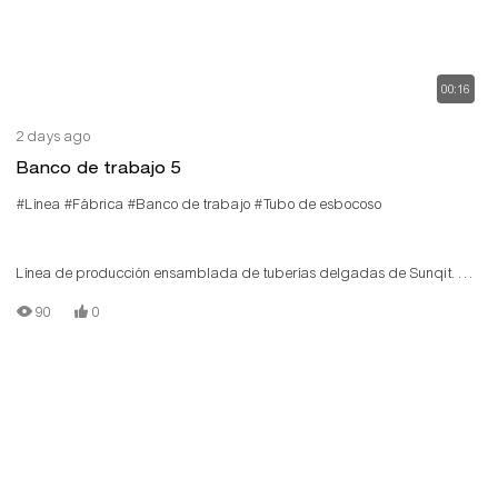
00:16
2 days ago
Banco de trabajo 5
#Línea
#Fábrica
#Banco de trabajo
#Tubo de esbocoso
Línea de producción ensamblada de tuberías delgadas de Sunqit. La
línea de producción de bajo costo está construida por tipón/tubo de
90
0
aluminio T, conector de aluminio, vía de rodillo de acero, placa de
madera.