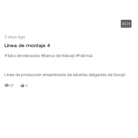
00:24
2 days ago
Línea de montaje 4
#Tubo de esbocoso
#Banco de trabajo
#Fábrica
Línea de producción ensamblada de tuberías delgadas de Sunqit. La
línea de producción de bajo costo está construida por tipón/tubo de
97
0
aluminio T, conector de aluminio, vía de rodillo de acero, placa de
madera. Cada estación tiene su propia función para el contenido de
trabajo diferente