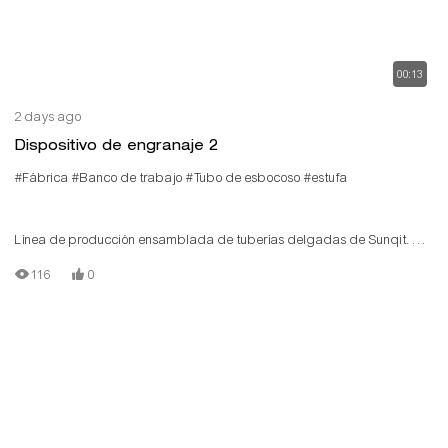
00:13
2 days ago
Dispositivo de engranaje 2
#Fábrica
#Banco de trabajo
#Tubo de esbocoso
#estufa
Línea de producción ensamblada de tuberías delgadas de Sunqit. La
línea de producción de bajo costo está construida por tipón/tubo de
116
0
aluminio T, conector de aluminio, vía de rodillo de acero, placa de
madera.