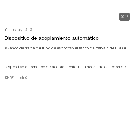
00:16
Yesterday 13:13
Dispositivo de acoplamiento automático
#Banco de trabajo
#Tubo de esbocoso
#Banco de trabajo de ESD
#Sistema de plantaje
Dispositivo automático de acoplamiento. Está hecho de conexión de
tubería magra, admite la personalización
87
0