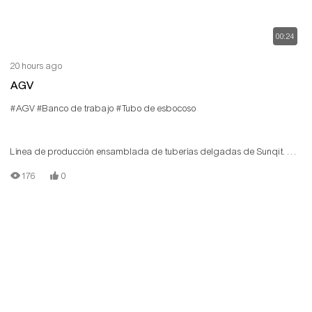
00:24
20 hours ago
AGV
#AGV
#Banco de trabajo
#Tubo de esbocoso
Línea de producción ensamblada de tuberías delgadas de Sunqit. La
línea de producción de bajo costo está construida por tipón/tubo de
176
0
aluminio T, conector de aluminio, vía de rodillo de acero, placa de
madera. Cada estación tiene su propia función para el contenido de
trabajo diferente