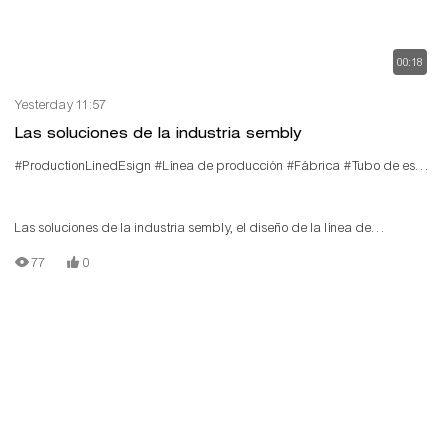
00:18
Yesterday 11:57
Las soluciones de la industria sembly
#ProductionLinedEsign
#Línea de producción
#Fábrica
#Tubo de esbocoso
Las soluciones de la industria sembly, el diseño de la línea de
producción, utilizando la tercera generación de conexión de tubería
77
0
lean, admite la personalización