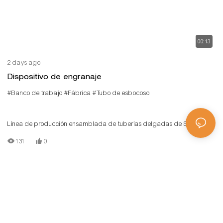
00:13
2 days ago
Dispositivo de engranaje
#Banco de trabajo
#Fábrica
#Tubo de esbocoso
Línea de producción ensamblada de tuberías delgadas de Sunqit. La
línea de producción de bajo costo está construida por tipón/tubo de
131
0
aluminio T, conector de aluminio, vía de rodillo de acero, placa de
madera.