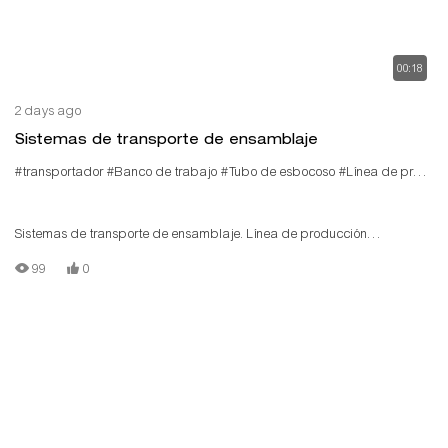
00:18
2 days ago
Sistemas de transporte de ensamblaje
#transportador
#Banco de trabajo
#Tubo de esbocoso
#Línea de producción
Sistemas de transporte de ensamblaje. Línea de producción
ensamblada de tuberías delgadas de Sunqit. La línea de producción
99
0
de bajo costo está construida por tipón/tubo de aluminio T, conector de
aluminio, vía de rodillo de acero, placa de madera. Cada estación
tiene su propia función para el contenido de trabajo diferente