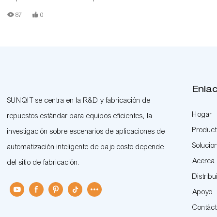
tubería magra, admite la personalización
87
0
Enla
SUNQIT se centra en la R&D y fabricación de
Hogar
repuestos estándar para equipos eficientes, la
Produc
investigación sobre escenarios de aplicaciones de
Solucio
automatización inteligente de bajo costo depende
Acerca
del sitio de fabricación.
Distribu
Apoyo
Contác