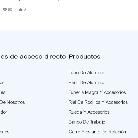
delgados SUNQIT. La línea de producción de bajo costo está construida
90
0
con tubos/tuberías de aluminio con ranura en T, conectores de aluminio,
rieles de rodillos de acero y tableros de madera.
ces de acceso directo
Productos
Tubo De Aluminio
tos
Perfil De Aluminio
nes
Tubería Magra Y Accesorios
 De Nosotros
Riel De Rodillos Y Accesorios
idor
Rueda Y Accesorios
Banco De Trabajo
tenos
Carro Y Estante De Rotación