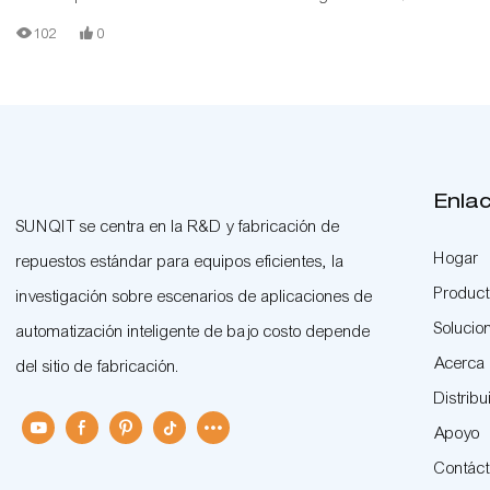
de producción de bajo costo está construida con tubos/tuberías de
102
0
aluminio con ranura en T, conectores de aluminio, rieles de rodillos de
acero y tableros de madera. Cada estación tiene su propia función para
diferentes contenidos de trabajo.
Enla
SUNQIT se centra en la R&D y fabricación de
Hogar
repuestos estándar para equipos eficientes, la
Produc
investigación sobre escenarios de aplicaciones de
Solucio
automatización inteligente de bajo costo depende
Acerca
del sitio de fabricación.
Distribu
Apoyo
Contác