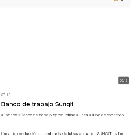
00:13
07-12
Banco de trabajo Sunqit
#Fábrica
#Banco de trabajo
#productline
#Línea
#Tubo de esbocoso
Línea de producción ensamblada de tubos delgados SUNQIT. La línea