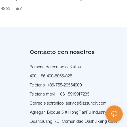
de producción de bajo costo está construida con tubos/tuberías de
93
0
aluminio con ranura en T, conectores de aluminio, rieles de rodillos de
acero y tableros de madera.
Contacto con nosotros
Persona de contacto: Kalisa
400: +86 400-8055-828
Teléfono: +86-755-29554900
Teléfono móvil: +86 15919917235
Correo electrónico: service@szsunqit.com
Agregar: Bloque 3 # HongTianFu Industry Park
GuanGuang RD. Comunidad Dashuikeng Calle