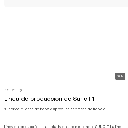
00:14
2 days ago
Línea de producción de Sunqit 1
#Fábrica
#Banco de trabajo
#productline
#mesa de trabajo
Línea de producción ensamblada de tubos delgados SUNQIT. La línea