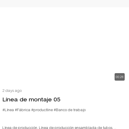
00:28
2 days ago
Línea de montaje 05
#Línea
#Fábrica
#productline
#Banco de trabajo
Línea de producción. Línea de producción ensamblada de tubos