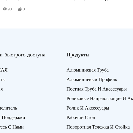
Низкозатратная производственная линия построена из алюминиевой
90
0
трубы с Т-образным пазом, алюминиевого соединителя, стальной
роликовой направляющей, деревянной доски.
и быстрого доступа
Продукты
НАЯ
Алюминиевая Труба
кты
Алюминиевый Профиль
ия
Постная Труба И Аксессуары
Роликовые Направляющие И Ак
делитель
Ролик И Аксессуары
а Поддержки
Рабочий Стол
есь С Нами
Поворотная Тележка И Стойка