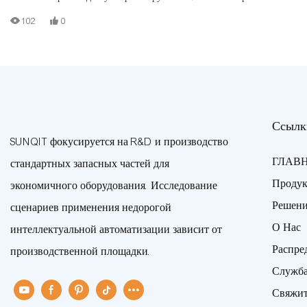
производственная линия построена с использованием алюминиевой
102
0
трубы с Т-образным пазом, алюминиевого соединителя, стальной
роликовой направляющей, деревянной доски. Каждая станция имеет
свою собственную функцию для различного содержания работы.
Ссылк
SUNQIT фокусируется на R&D и производство
ГЛАВ
стандартных запасных частей для
Проду
экономичного оборудования. Исследование
Решен
сценариев применения недорогой
О Нас
интеллектуальной автоматизации зависит от
Распре
производственной площадки.
Служб
Свяжит