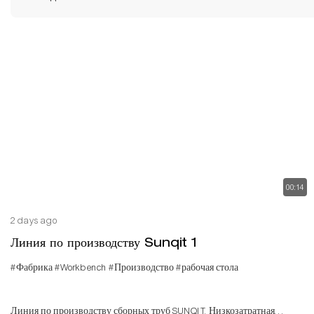
00:14
2 days ago
Линия по производству Sunqit 1
#Фабрика
#Workbench
#Производство
#рабочая стола
Линия по производству сборных труб SUNQIT. Низкозатратная