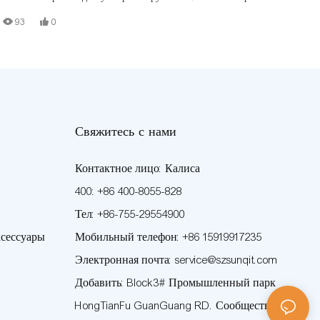
производственная линия построена из алюминиевой трубы с Т-
93
0
образным пазом, алюминиевого соединителя, стальной роликовой
направляющей, деревянной доски.
Свяжитесь с нами
Контактное лицо: Калиса
400: +86 400-8055-828
Тел: +86-755-29554900
сессуары
Мобильный телефон: +86 15919917235
Электронная почта: service@szsunqit.com
Добавить: Block3# Промышленный парк
HongTianFu GuanGuang RD. Сообщество