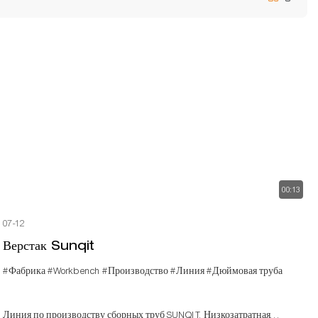
00:13
07-12
Верстак Sunqit
#Фабрика
#Workbench
#Производство
#Линия
#Дюймовая труба
Линия по производству сборных труб SUNQIT. Низкозатратная