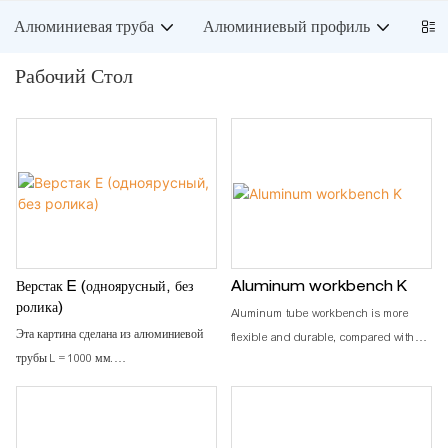
Алюминиевая труба
Алюминиевый профиль
пос
Рабочий Стол
Верстак E (одноярусный, без
Aluminum workbench K
ролика)
Aluminum tube workbench is more
Эта картина сделана из алюминиевой
flexible and durable, compared with
трубы L = 1000 мм.
traditional PE/ABS coated steel tube. It
Модель: GLTXX-K-X033X (L=800 мм)/
is easy to assemble, anti corrosion,
GLTXX-K-X034X (L=1000 мм)/ GLTXX-
rust protection, and recycle use after
K-X035X (L=1200 мм)
disassemble