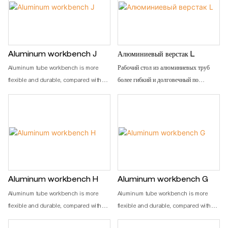
Aluminum workbench J
Алюминиевый верстак L
Aluminum tube workbench is more
Рабочий стол из алюминиевых труб
flexible and durable, compared with
более гибкий и долговечный по
traditional PE/ABS coated steel tube. It
сравнению с традиционными
is easy to assemble, anti corrosion,
стальными трубами с покрытием ПЭ/
rust protection, and recycle use after
АБС. Легко собирается, устойчив к
disassemble
коррозии, защищает от ржавчины и
пригоден для вторичной переработки
после разборки.
Aluminum workbench H
Aluminum workbench G
Aluminum tube workbench is more
Aluminum tube workbench is more
flexible and durable, compared with
flexible and durable, compared with
traditional PE/ABS coated steel tube. It
traditional PE/ABS coated steel tube. It