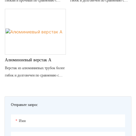
гибкий и прочный по сравнению с
гибок и долговечен по сравнению с
традиционными стальными трубами с
традиционными стальными трубками с
покрытием ПЭ/АБС. Он легко
покрытием PE/ABS.
собирается, устойчив к коррозии и
Его легко собрать, он защищен от
ржавчине, а после разборки может быть
коррозии, защиты от ржавчины и
использован повторно.
подлежит вторичной переработке после
разборки.
Алюминиевый верстак А
Верстак из алюминиевых трубок более
гибок и долговечен по сравнению с
традиционными стальными трубками с
покрытием PE/ABS.
Его легко собрать, он защищен от
коррозии, защиты от ржавчины и
Отправьте запрос
подлежит вторичной переработке после
разборки.
Имя