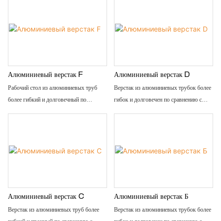
is easy to assemble, anti corrosion,
is easy to assemble, anti corrosion,
rust protection, and recycle use after
rust protection, and recycle use after
disassemble
disassemble
Алюминиевый верстак F
Алюминиевый верстак D
Рабочий стол из алюминиевых труб
Верстак из алюминиевых трубок более
более гибкий и долговечный по
гибок и долговечен по сравнению с
сравнению с традиционными
традиционными стальными трубками с
стальными трубами с покрытием ПЭ/
покрытием PE/ABS.
АБС. Легко собирается, устойчив к
Его легко собрать, он защищен от
коррозии, защищает от ржавчины и
коррозии, защиты от ржавчины и
пригоден для вторичной переработки
подлежит вторичной переработке после
после разборки.
разборки.
Алюминиевый верстак C
Алюминиевый верстак Б
Верстак из алюминиевых труб более
Верстак из алюминиевых трубок более