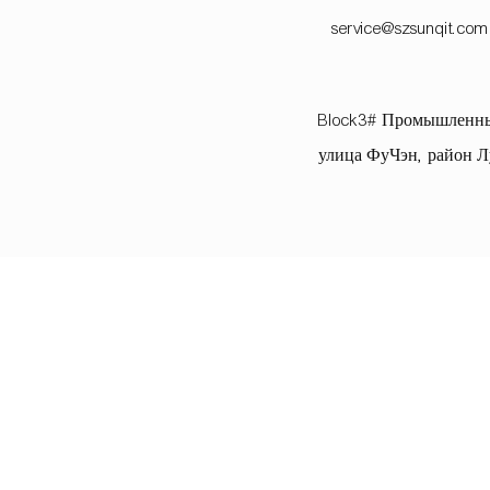
service@szsunqit.com
Block3# Промышленны
улица ФуЧэн, район Л