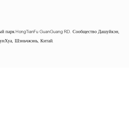
й парк HongTianFu GuanGuang RD. Сообщество Дашуйкэн,
унХуа, Шэньчжэнь, Китай.