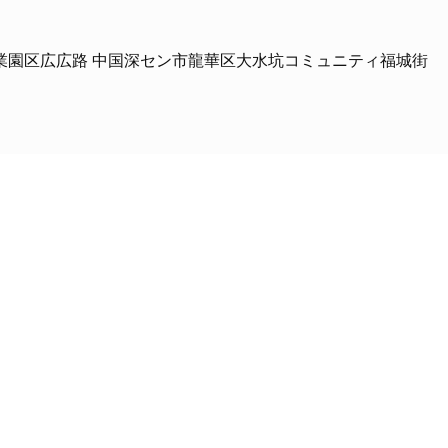
産業園区広広路 中国深セン市龍華区大水坑コミュニティ福城街