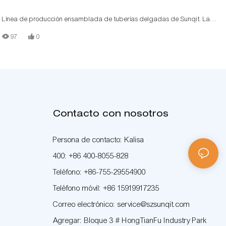
Línea de producción ensamblada de tuberías delgadas de Sunqit. La
línea de producción de bajo costo está construida por tipón/tubo de
97
0
aluminio T, conector de aluminio, vía de rodillo de acero, placa de
madera. Cada estación tiene su propia función para el contenido de
trabajo diferente
Contacto con nosotros
Persona de contacto: Kalisa
400: +86 400-8055-828
Teléfono: +86-755-29554900
Teléfono móvil: +86 15919917235
Correo electrónico: service@szsunqit.com
Agregar: Bloque 3 # HongTianFu Industry Park