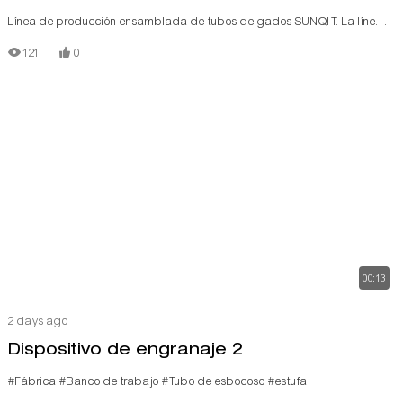
Línea de producción ensamblada de tubos delgados SUNQIT. La línea
de producción de bajo costo está construida con tubos/tuberías de
121
0
aluminio con ranura en T, conectores de aluminio, rieles de rodillos de
acero y tableros de madera.
00:13
2 days ago
Dispositivo de engranaje 2
#Fábrica
#Banco de trabajo
#Tubo de esbocoso
#estufa