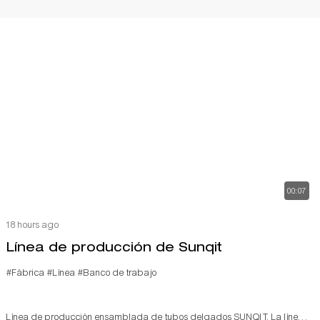
00:07
18 hours ago
Línea de producción de Sunqit
#Fábrica
#Línea
#Banco de trabajo
Línea de producción ensamblada de tubos delgados SUNQIT. La línea