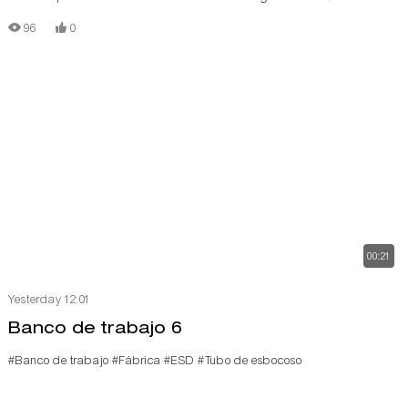
de producción de bajo costo está construida con tubos/tuberías de
96
0
aluminio con ranura en T, conectores de aluminio, rieles de rodillos de
acero y tableros de madera.
00:21
Yesterday 12:01
Banco de trabajo 6
#Banco de trabajo
#Fábrica
#ESD
#Tubo de esbocoso