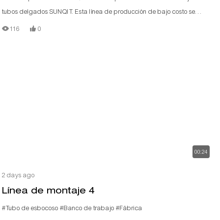
tubos delgados SUNQIT. Esta línea de producción de bajo costo se
compone de tubos/tubos de aluminio con ranura en T, conectores de
116
0
aluminio, rieles de rodillos de acero y tableros de madera.
00:24
2 days ago
Línea de montaje 4
#Tubo de esbocoso
#Banco de trabajo
#Fábrica