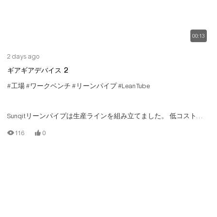
00:13
2 days ago
ギアギアデバイス 2
#工場
#ワークベンチ
#リーンパイプ
#LeanTube
Sunqitリーンパイプは生産ラインを組み立てました。 低コストの
生産ラインは、Tスロットアルミニウムパイプ/チューブ、アルミニ
116
0
ウムコネクタ、スチールローラートラック、ウッドボードによっ
て構築されています。