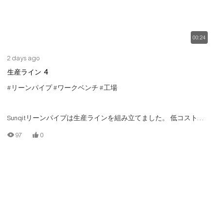
00:24
2 days ago
生産ライン 4
#リーンパイプ
#ワークベンチ
#工場
Sunqitリーンパイプは生産ラインを組み立てました。 低コストの
生産ラインは、Tスロットアルミニウムパイプ/チューブ、アルミニ
97
0
ウムコネクタ、スチールローラートラック、ウッドボードによっ
て構築されています。 各ステーションには、異なるジョブコンテ
ンツに対して独自の機能があります