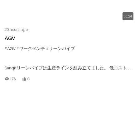
00:24
20 hours ago
AGV
#AGV
#ワークベンチ
#リーンパイプ
Sunqitリーンパイプは生産ラインを組み立てました。 低コストの
生産ラインは、Tスロットアルミニウムパイプ/チューブ、アルミニ
176
0
ウムコネクタ、スチールローラートラック、ウッドボードによっ
て構築されています。 各ステーションには、異なるジョブコンテ
ンツに対して独自の機能があります