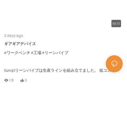
00:13
2 days ago
ギアギアデバイス
#ワークベンチ
#工場
#リーンパイプ
Sunqitリーンパイプは生産ラインを組み立てました。 低コストの
生産ラインは、Tスロットアルミニウムパイプ/チューブ、アルミニ
131
0
ウムコネクタ、スチールローラートラック、ウッドボードによっ
て構築されています。