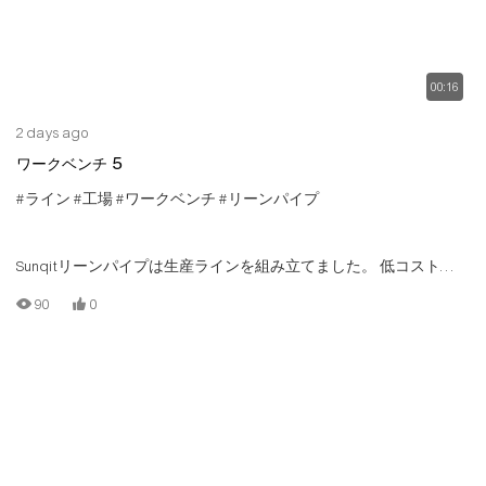
00:16
2 days ago
ワークベンチ 5
#ライン
#工場
#ワークベンチ
#リーンパイプ
Sunqitリーンパイプは生産ラインを組み立てました。 低コストの
生産ラインは、Tスロットアルミニウムパイプ/チューブ、アルミニ
90
0
ウムコネクタ、スチールローラートラック、ウッドボードによっ
て構築されています。