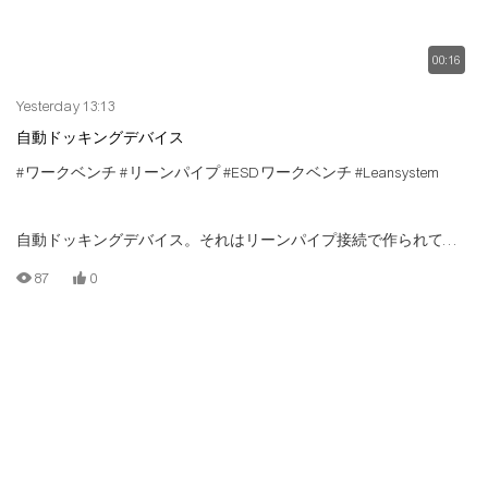
00:16
Yesterday 13:13
自動ドッキングデバイス
#ワークベンチ
#リーンパイプ
#ESDワークベンチ
#Leansystem
自動ドッキングデバイス。それはリーンパイプ接続で作られてい
ます、サポートのカスタマイズ
87
0