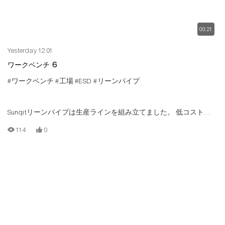
00:21
Yesterday 12:01
ワークベンチ 6
#ワークベンチ
#工場
#ESD
#リーンパイプ
Sunqitリーンパイプは生産ラインを組み立てました。 低コストの
生産ラインは、Tスロットアルミパイプ/チューブ、アルミニウムコ
114
0
ネクタ、スチールローラートラック、ウッドボードによって構築
されています