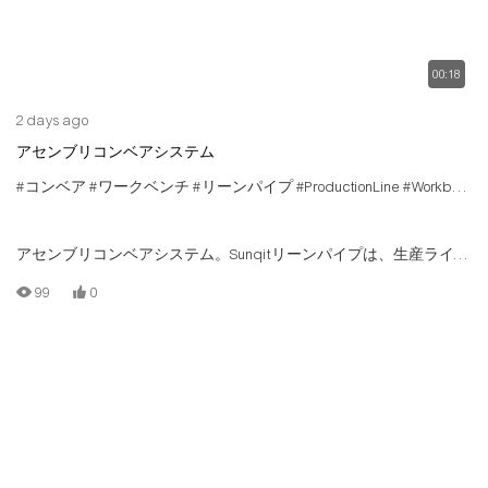
00:18
2 days ago
アセンブリコンベアシステム
#コンベア
#ワークベンチ
#リーンパイプ
#ProductionLine
#WorkbenchManufacturer
アセンブリコンベアシステム。Sunqitリーンパイプは、生産ライン
を組み立てました。 低コストの生産ラインは、Tスロットアルミニ
99
0
ウムパイプ/チューブ、アルミニウムコネクタ、スチールローラー
トラック、ウッドボードによって構築されています。 各ステーシ
ョンには、異なるジョブコンテンツに対して独自の機能がありま
す