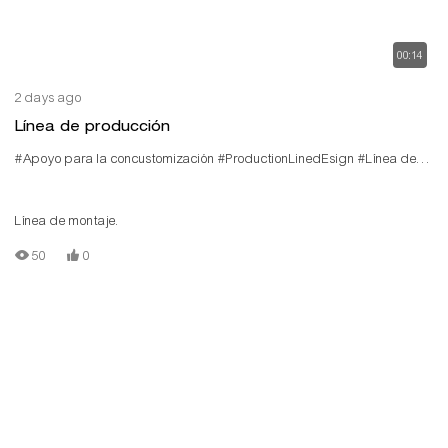
00:14
2 days ago
Línea de producción
#Apoyo para la concustomización
#ProductionLinedEsign
#Línea de producción
Línea de montaje.
50
0