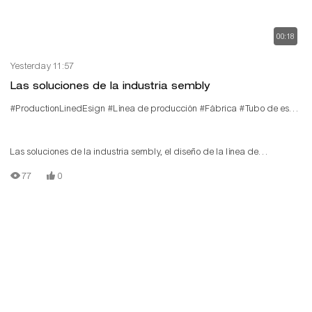
00:18
Yesterday 11:57
Las soluciones de la industria sembly
#ProductionLinedEsign
#Línea de producción
#Fábrica
#Tubo de esbocoso
Las soluciones de la industria sembly, el diseño de la línea de
producción, utilizando la tercera generación de conexión de tubería
77
0
lean, admite la personalización