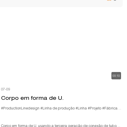
00:10
07-09
Corpo em forma de U.
#ProductionLinedesign
#Linha de produção
#Linha
#Projeto
#Fábrica
#Lea
Corpo em forma de U, usando a terceira geração de conexão de tubo