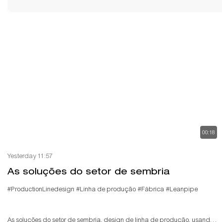
00:18
Yesterday 11:57
As soluções do setor de sembria
#ProductionLinedesign
#Linha de produção
#Fábrica
#Leanpipe
As soluções do setor de sembria, design de linha de produção, usando a