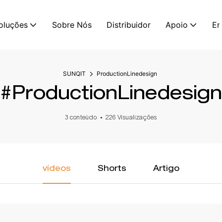
oluções
Sobre Nós
Distribuidor
Apoio
En
SUNQIT
ProductionLinedesign
#ProductionLinedesign
3 conteúdo
226 Visualizações
vídeos
Shorts
Artigo