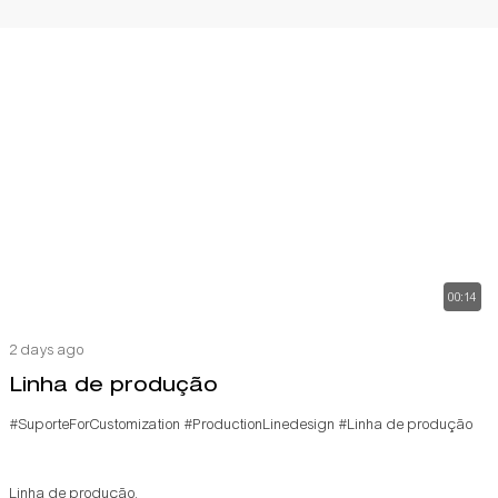
00:14
2 days ago
Linha de produção
#SuporteForCustomization
#ProductionLinedesign
#Linha de produção
Linha de produção.