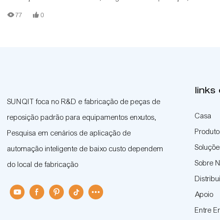
terceira geração de conexão de tubo enxuto, suporta a personalização
77
0
links
SUNQIT foca no R&D e fabricação de peças de
Casa
reposição padrão para equipamentos enxutos,
Produto
Pesquisa em cenários de aplicação de
Soluçõe
automação inteligente de baixo custo dependem
Sobre 
do local de fabricação
Distribu
Apoio
Entre 