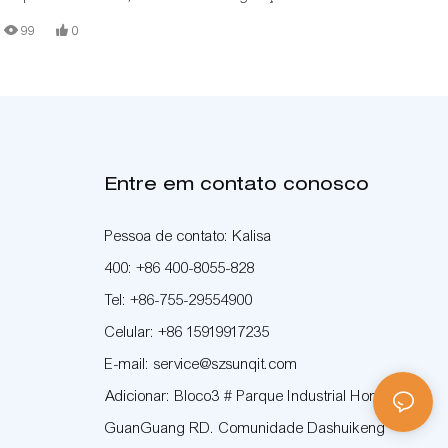
magro, suporta a personalização
99
0
Entre em contato conosco
Pessoa de contato: Kalisa
400: +86 400-8055-828
Tel: +86-755-29554900
Celular: +86 15919917235
E-mail: service@szsunqit.com
Adicionar: Bloco3 # Parque Industrial HongTianFu
GuanGuang RD. Comunidade Dashuikeng