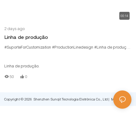
00:14
2 days ago
Linha de produção
#SuporteForCustomization
#ProductionLinedesign
#Linha de produção
Linha de produção.
50
0
Copyright © 2026 Shenzhen Sunqit Tecnologia Eletrônica Co., Ltd |
Mapa do site