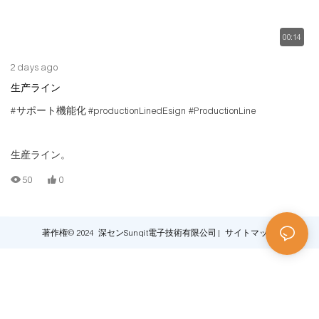
00:14
2 days ago
生产ライン
#サポート機能化
#productionLinedEsign
#ProductionLine
生産ライン。
50
0
著作権© 2024 深センSunqit電子技術有限公司 |
サイトマップ