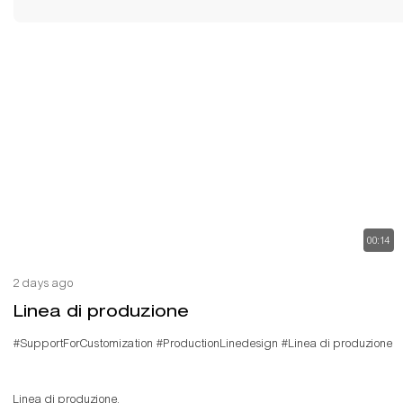
00:14
2 days ago
Linea di produzione
#SupportForCustomization
#ProductionLinedesign
#Linea di produzione
Linea di produzione.