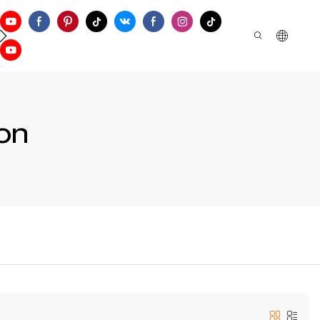
ontattaci
on