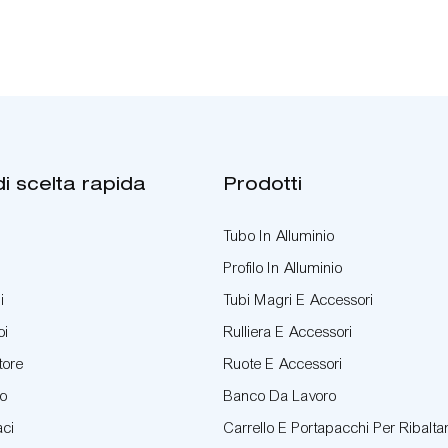
di scelta rapida
Prodotti
Tubo In Alluminio
Profilo In Alluminio
i
Tubi Magri E Accessori
oi
Rulliera E Accessori
tore
Ruote E Accessori
to
Banco Da Lavoro
aci
Carrello E Portapacchi Per Ribalt