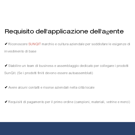
Requisito dell'applicazione dell'agente
✔
Riconoscere
SUNQIT
marchio e cultura aziendale per soddisfare le esigenze di
investimento di base
✔
Stabilire un team di business e assemblaggio dedicato per collegare i prodotti
SunQit. (Se i prodotti finiti devono essere autoassemblati)
✔
Avere alcuni contatti e risorse aziendali nella città locale
✔
Requisiti di pagamento per il primo ordine (campioni, materiali, vetrine e merci)