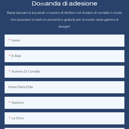
Domanda di adesione
Basta lasciare la tua email o numero di telefono nel modulo di contatto in modo
che possiamo inviarti un preventivo gratuito per la nostra vasta gamma di
disegni!
Nome
E-Mail
Numero Di Contatto
Nome Della Ditta
Nazione
La Zona