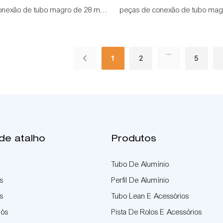
onexão de tubo magro de 28 mm
peças de conexão de tubo ma
ulo de 110°
como um ângulo de 60°
...
1
2
5
 de atalho
Produtos
Tubo De Alumínio
s
Perfil De Alumínio
s
Tubo Lean E Acessórios
Nós
Pista De Rolos E Acessórios