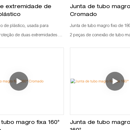
e extremidade de
Junta de tubo magro 
plástico
Cromado
o de plástico, usada para
Junta de tubo magro fixo de 18
proteção de duas extremidades de
2 peças de conexão de tubo 
evitar qualquer arranhão de
como um ângulo de 180 °, este
tálica afiada
fazer com que dois pedaços de 
combinem como um tubo long
 tubo magro fixa 160°
Junta de tubo magro