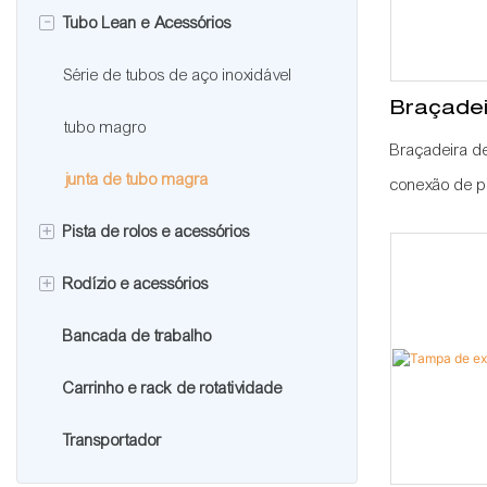
-
Tubo Lean e Acessórios
Acessórios para tubos de alumínio
Perfil de extrusão de alumínio
Acessórios para perfis de alumínio
Série de tubos de aço inoxidável
Braçadei
tubo magro
Braçadeira de
junta de tubo magra
conexão de p
instalação e
+
Pista de rolos e acessórios
+
Rodízio e acessórios
Pista de rolo
Bancada de trabalho
Conector de pista de rolos
Roda giratória
Carrinho e rack de rotatividade
Acessórios para rodízios
Transportador