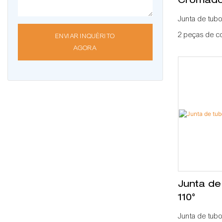
Cromad
Junta de tubo
2 peças de c
ENVIAR INQUÉRITO
AGORA
como um âng
Junta de
110°
Junta de tubo