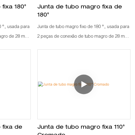
fixa 180°
Junta de tubo magro fixa de
180°
0 °, usada para
Junta de tubo magro fixo de 180 °, usada para
magro de 28 mm
2 peças de conexão de tubo magro de 28 mm
 conector pode
como um ângulo de 180 °, este conector pode
tubo curto se
fazer com que dois pedaços de tubo curto se
o de um pedaço
combinem como um tubo longo de um pedaço
 fixa de
Junta de tubo magro fixa 110°