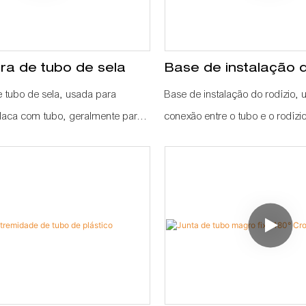
ra de tubo de sela
Base de instalação d
 tubo de sela, usada para
Base de instalação do rodízio,
laca com tubo, geralmente para
conexão entre o tubo e o rodízi
m mesa
conectar 4 peças de tubo por 
de rodízio, para tornar a estrutu
estável