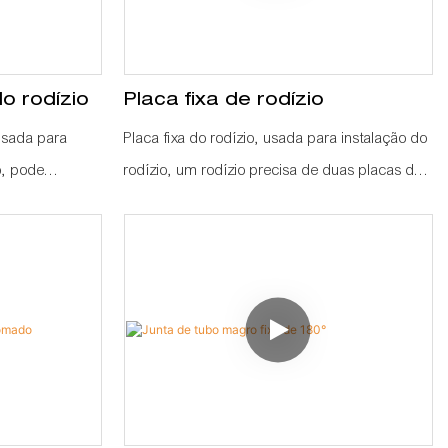
o rodízio
Placa fixa de rodízio
 usada para
Placa fixa do rodízio, usada para instalação do
o, pode
rodízio, um rodízio precisa de duas placas de
1 peça de base
rodízio para fixar sob a bancada, rack de fluxo
ra forte e
e carrinho de mão