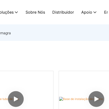
oluções
Sobre Nós
Distribuidor
Apoio
En
o magra
a