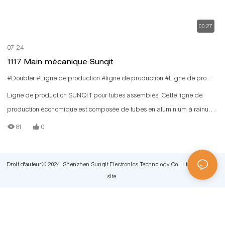
00:27
07-24
1117 Main mécanique Sunqit
#Doubler
#Ligne de production
#ligne de production
#Ligne de production
Ligne de production SUNQIT pour tubes assemblés. Cette ligne de
production économique est composée de tubes en aluminium à rainure
en T, de connecteurs en aluminium, de rails à rouleaux en acier et de
81
0
panneaux en bois.
Droit d'auteur© 2024 Shenzhen Sunqit Electronics Technology Co., Ltd |
Plan du
site