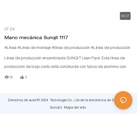
00:27
07-24
Mano mecánica Sunqit 1117
#Línea
#Línea de montaje
#línea de producción
#Línea de producción
Línea de producción ensamblada SUNQIT Lean Pipe. Esta línea de
producción de bajo costo está construida con tubos de aluminio con
ranura en T, conectores de aluminio, rieles de rodillos de acero y
81
0
tableros de madera.
Derechos de autor© 2024 Tecnología Co., Ltd de la electrónica de Shenzhen
Sunqit |
Mapa del sitio