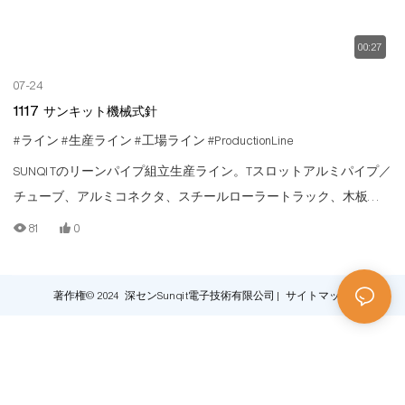
00:27
07-24
1117 サンキット機械式針
#ライン
#生産ライン
#工場ライン
#ProductionLine
SUNQITのリーンパイプ組立生産ライン。Tスロットアルミパイプ／
チューブ、アルミコネクタ、スチールローラートラック、木板な
どを組み合わせた低コストの生産ラインです。
81
0
著作権© 2024 深センSunqit電子技術有限公司 |
サイトマップ