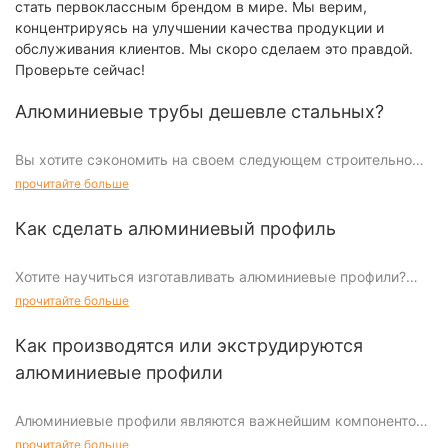
стать первоклассным брендом в мире. Мы верим,
концентрируясь на улучшении качества продукции и
обслуживания клиентов. Мы скоро сделаем это правдой.
Проверьте сейчас!
Алюминиевые трубы дешевле стальных?
Вы хотите сэкономить на своем следующем строительном
проекте? Хотите знать, является ли алюминиевая труба
прочитайте больше
более экономичным вариантом, чем стальная? В этой
статье мы подробно рассмотрим различия в ценах и
Как сделать алюминиевый профиль
характеристиках алюминиевых и стальных труб, чтобы
помочь вам принять обоснованное решение. Независимо от
Хотите научиться изготавливать алюминиевые профили?
того, являетесь ли вы подрядчиком, архитектором или
Независимо от того, являетесь ли вы энтузиастом DIY или
прочитайте больше
любителем DIY, следите за обновлениями, чтобы узнать,
хотите начать новый проект, эта статья предоставит вам
какой материал лучше всего соответствует вашему
все необходимые шаги и советы для успешного создания
Как производятся или экструдируются
бюджету и потребностям проекта.
собственных алюминиевых профилей. Читайте дальше,
алюминиевые профили
чтобы узнать о сложном процессе формирования этого
универсального материала и открыть безграничные
Понимание разницы в стоимости между алюминиевыми и
Алюминиевые профили являются важнейшим компонентом
возможности, которые он может предложить.
стальными трубами
во многих отраслях промышленности, от строительства до
прочитайте больше