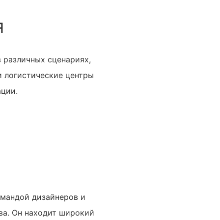
я
 различных сценариях,
и логистические центры
ации.
омандой дизайнеров и
ва. Он находит широкий