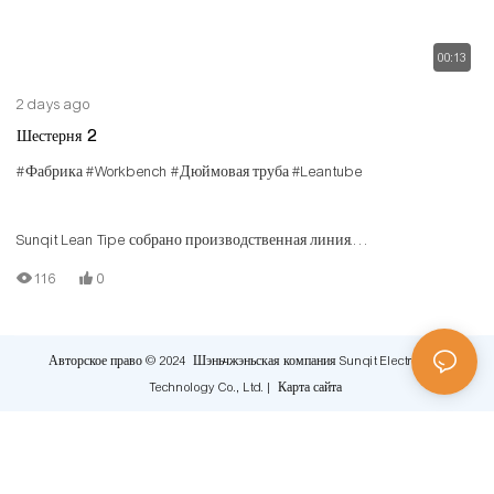
00:13
2 days ago
Шестерня 2
#Фабрика
#Workbench
#Дюймовая труба
#Leantube
Sunqit Lean Tipe собрано производственная линия.
Производственная линия низкой стоимости построена с помощью
116
0
алюминиевой трубы/трубки T -слот, алюминиевого разъема, стальной
роликовой дорожки, деревянной платы.
Авторское право © 2024 Шэньчжэньская компания Sunqit Electronics
Technology Co., Ltd. |
Карта сайта