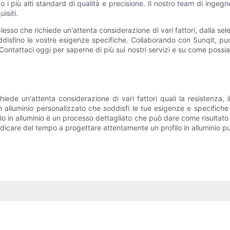
o i più alti standard di qualità e precisione. Il nostro team di ingeg
isiti.
esso che richiede un'attenta considerazione di vari fattori, dalla selez
 soddisfino le vostre esigenze specifiche. Collaborando con Sunqit, puo
ontattaci oggi per saperne di più sui nostri servizi e su come possiamo 
chiede un'attenta considerazione di vari fattori quali la resistenza,
in alluminio personalizzato che soddisfi le tue esigenze e specifich
filo in alluminio è un processo dettagliato che può dare come risultato u
care del tempo a progettare attentamente un profilo in alluminio può 