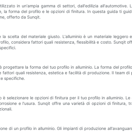
utilizzato in un'ampia gamma di settori, dall'edilizia all'automotive. 
, la forma del profilo e le opzioni di finitura. In questa guida ti gu
one, offerto da Sunqit.
è la scelta del materiale giusto. L'alluminio è un materiale leggero
filo, considera fattori quali resistenza, flessibilità e costo. Sunqit o
specifici.
è progettare la forma del tuo profilo in alluminio. La forma del profil
fattori quali resistenza, estetica e facilità di produzione. Il team di
ze specifiche.
 selezionare le opzioni di finitura per il tuo profilo in alluminio. Le
orrosione e l'usura. Sunqit offre una varietà di opzioni di finitura, 
zionali.
one di un profilo in alluminio. Gli impianti di produzione all'avangua