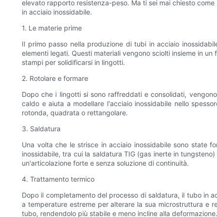
elevato rapporto resistenza-peso. Ma ti sei mai chiesto come s
in acciaio inossidabile.
1. Le materie prime
Il primo passo nella produzione di tubi in acciaio inossidabil
elementi legati. Questi materiali vengono sciolti insieme in un
stampi per solidificarsi in lingotti.
2. Rotolare e formare
Dopo che i lingotti si sono raffreddati e consolidati, vengono
caldo e aiuta a modellare l'acciaio inossidabile nello spesso
rotonda, quadrata o rettangolare.
3. Saldatura
Una volta che le strisce in acciaio inossidabile sono state 
inossidabile, tra cui la saldatura TIG (gas inerte in tungsteno)
un'articolazione forte e senza soluzione di continuità.
4. Trattamento termico
Dopo il completamento del processo di saldatura, il tubo in a
a temperature estreme per alterare la sua microstruttura e ren
tubo, rendendolo più stabile e meno incline alla deformazione