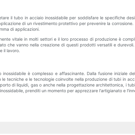
are il tubo in acciaio inossidabile per soddisfare le specifiche des
applicazione di un rivestimento protettivo per prevenire la corrosione. Un
amma di applicazioni.
nente vitale in molti settori e il loro processo di produzione è co
anato che vanno nella creazione di questi prodotti versatili e durevol
 il lavoro.
o inossidabile è complesso e affascinante. Dalla fusione iniziale del
tecniche e le tecnologie coinvolte nella produzione di tubi in acc
asporto di liquidi, gas o anche nella progettazione architettonica, i tu
 inossidabile, prenditi un momento per apprezzare l'artigianato e l'i