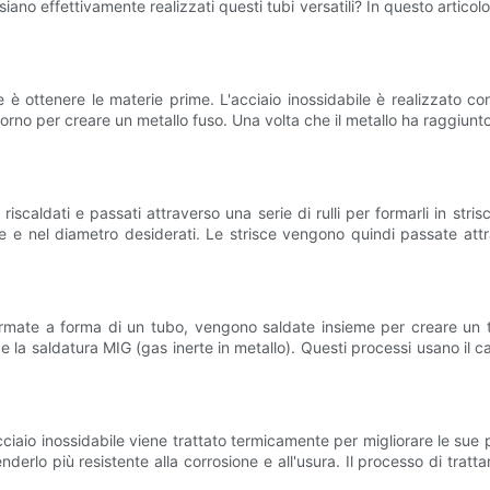
iano effettivamente realizzati questi tubi versatili? In questo articol
e è ottenere le materie prime. L'acciaio inossidabile è realizzato c
 forno per creare un metallo fuso. Una volta che il metallo ha raggiun
 riscaldati e passati attraverso una serie di rulli per formarli in st
re e nel diametro desiderati. Le strisce vengono quindi passate attr
formate a forma di un tubo, vengono saldate insieme per creare un t
 e la saldatura MIG (gas inerte in metallo). Questi processi usano il ca
cciaio inossidabile viene trattato termicamente per migliorare le sue
derlo più resistente alla corrosione e all'usura. Il processo di tratta
.