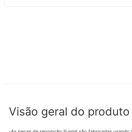
Visão geral do produto
-As peças de reposição Sunqit são fabricadas usando