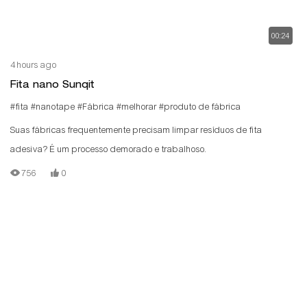
00:24
4 hours ago
Fita nano Sunqit
#fita
#nanotape
#Fábrica
#melhorar
#produto de fábrica
Suas fábricas frequentemente precisam limpar resíduos de fita
adesiva? É um processo demorado e trabalhoso.
756
0