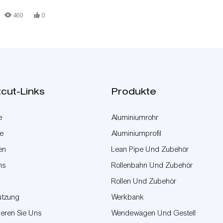
460
0
cut-Links
Produkte
e
Aluminiumrohr
te
Aluminiumprofil
en
Lean Pipe Und Zubehör
ns
Rollenbahn Und Zubehör
r
Rollen Und Zubehör
ützung
Werkbank
ieren Sie Uns
Wendewagen Und Gestell