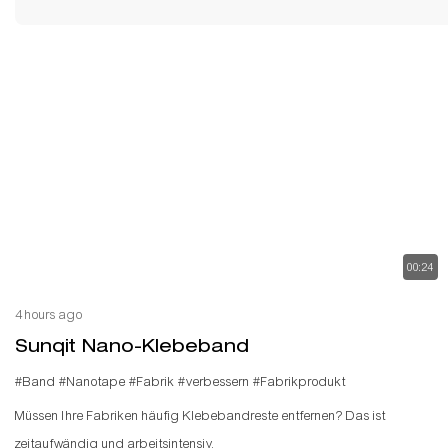
00:24
4 hours ago
Sunqit Nano-Klebeband
#Band
#Nanotape
#Fabrik
#verbessern
#Fabrikprodukt
Müssen Ihre Fabriken häufig Klebebandreste entfernen? Das ist
zeitaufwändig und arbeitsintensiv.