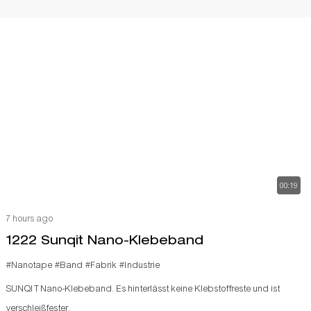
00:19
7 hours ago
1222 Sunqit Nano-Klebeband
#Nanotape
#Band
#Fabrik
#Industrie
SUNQIT Nano-Klebeband. Es hinterlässt keine Klebstoffreste und ist
verschleißfester.