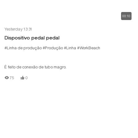
00:10
Yesterday 13:31
Dispositivo pedal pedal
#Linha de produção
#Produção
#Linha
#WorkBeach
É feito de conexão de tubo magro.
75
0