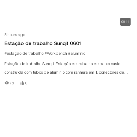
00:11
8 hours ago
Estação de trabalho Sunqit 0601
#estação de trabalho
#Workbench
#alumínio
Estação de trabalho Sunqit. Estação de trabalho de baixo custo
construída com tubos de alumínio com ranhura em T, conectores de
alumínio, trilhos de roletes de aço e placa de madeira.
78
0