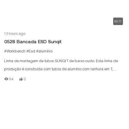
00:11
13 hours ago
0528 Bancada ESD Sunqit
#Workbench
#Esd
#alumínio
Linha de montagem de tubos SUNQIT de baixo custo. Esta linha de
produção é construída com tubos de alumínio com ranhura em T,
conectores de alumínio, trilhos de roletes de aço e placas de madeira.
94
0