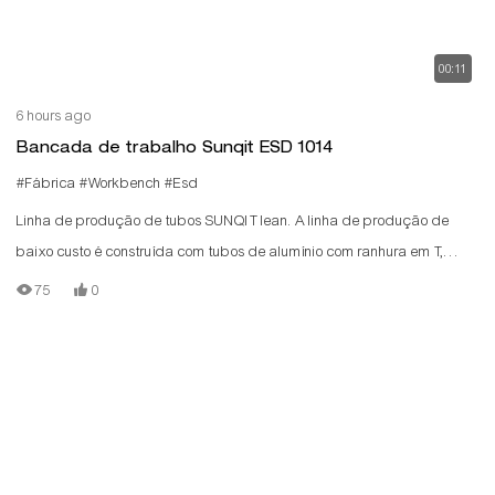
00:11
6 hours ago
Bancada de trabalho Sunqit ESD 1014
#Fábrica
#Workbench
#Esd
Linha de produção de tubos SUNQIT lean. A linha de produção de
baixo custo é construída com tubos de alumínio com ranhura em T,
conectores de alumínio, trilhos de rolos de aço e placas de madeira.
75
0