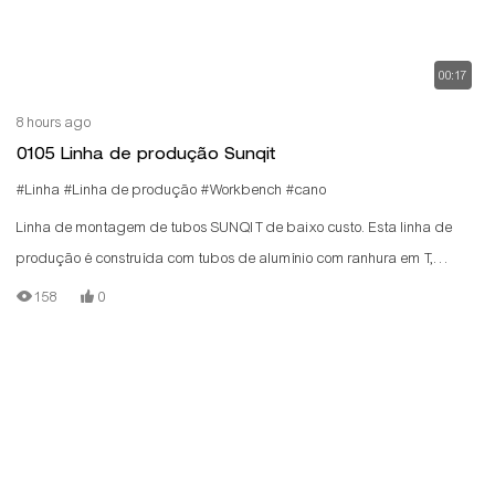
00:17
8 hours ago
0105 Linha de produção Sunqit
#Linha
#Linha de produção
#Workbench
#cano
Linha de montagem de tubos SUNQIT de baixo custo. Esta linha de
produção é construída com tubos de alumínio com ranhura em T,
conectores de alumínio, trilhos de roletes de aço e placas de madeira.
158
0