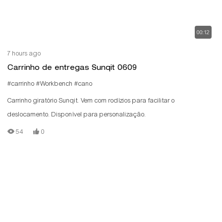
00:12
7 hours ago
Carrinho de entregas Sunqit 0609
#carrinho
#Workbench
#cano
Carrinho giratório Sunqit. Vem com rodízios para facilitar o
deslocamento. Disponível para personalização.
54
0