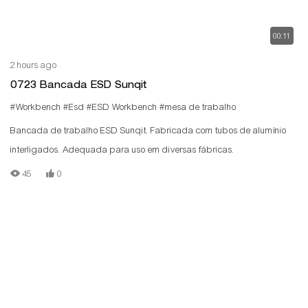
00:11
2 hours ago
0723 Bancada ESD Sunqit
#Workbench
#Esd
#ESD Workbench
#mesa de trabalho
Bancada de trabalho ESD Sunqit. Fabricada com tubos de alumínio
interligados. Adequada para uso em diversas fábricas.
45
0