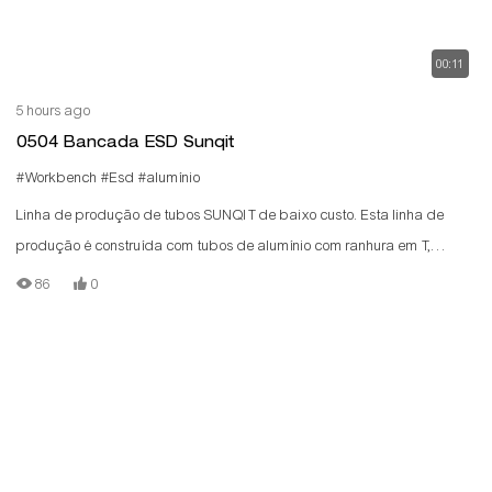
00:11
5 hours ago
0504 Bancada ESD Sunqit
#Workbench
#Esd
#alumínio
Linha de produção de tubos SUNQIT de baixo custo. Esta linha de
produção é construída com tubos de alumínio com ranhura em T,
conectores de alumínio, trilhos de roletes de aço e placas de madeira.
86
0