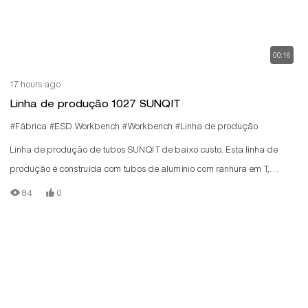
00:16
17 hours ago
Linha de produção 1027 SUNQIT
#Fábrica
#ESD Workbench
#Workbench
#Linha de produção
Linha de produção de tubos SUNQIT de baixo custo. Esta linha de
produção é construída com tubos de alumínio com ranhura em T,
conectores de alumínio, trilhos de roletes de aço e placas de madeira.
84
0