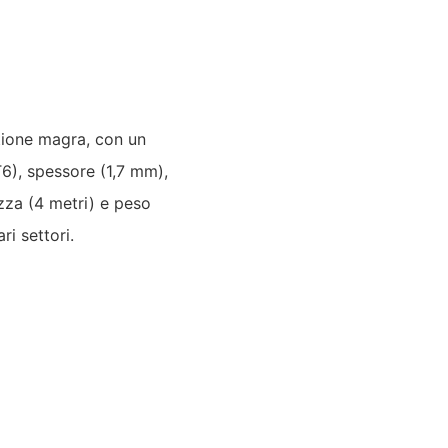
estione magra, con un
6), spessore (1,7 mm),
zza (4 metri) e peso
ri settori.