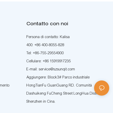
Contatto con noi
Persona di contatto: Kalisa
400: +86 400-8055-828
Tel: +86-755-29554900
Cellulare: +86 15919917235
E-mail: service@szsunqit.com
Aggiungere: Block3# Parco industriale
amento
HongTianFu GuanGuang RD. Comunità
Dashuikeng FuCheng Street LongHua District
Shenzhen in Cina.