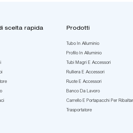
di scelta rapida
Prodotti
Tubo In Alluminio
Profilo In Alluminio
i
Tubi Magri E Accessori
oi
Rulliera E Accessori
tore
Ruote E Accessori
to
Banco Da Lavoro
aci
Carrello E Portapacchi Per Ribalt
Trasportatore