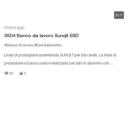
00:11
5 hours ago
0504 Banco da lavoro Sunqit ESD
#Banco di lavoro
#Esd
#alluminio
Linea di produzione assemblata SUNQIT per tubi snelli. La linea di
produzione a basso costo è realizzata con tubi in alluminio con
scanalatura a T, connettori in alluminio, guide a rulli in acciaio e pannelli
86
0
in legno.