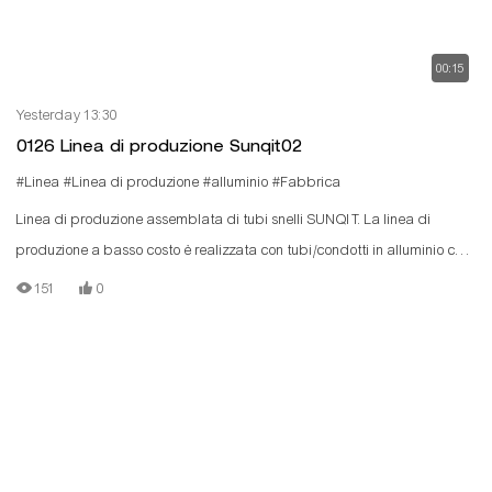
00:15
Yesterday 13:30
0126 Linea di produzione Sunqit02
#Linea
#Linea di produzione
#alluminio
#Fabbrica
Linea di produzione assemblata di tubi snelli SUNQIT. La linea di
produzione a basso costo è realizzata con tubi/condotti in alluminio con
scanalatura a T, connettori in alluminio, rulliere in acciaio e pannelli in
151
0
legno.