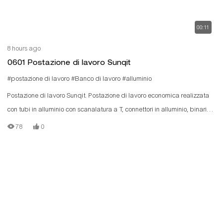
00:11
8 hours ago
0601 Postazione di lavoro Sunqit
#postazione di lavoro
#Banco di lavoro
#alluminio
Postazione di lavoro Sunqit. Postazione di lavoro economica realizzata
con tubi in alluminio con scanalatura a T, connettori in alluminio, binari a
rulli in acciaio e pannelli in legno.
78
0