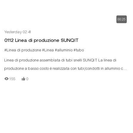
00:25
Yesterday 02:41
0112 Linea di produzione SUNQIT
#Linea di produzione
#Linea
#alluminio
#tubo
Linea di produzione assemblata di tubi snelli SUNQIT. La linea di
produzione a basso costo è realizzata con tubi/condotti in alluminio con
scanalatura a T, connettori in alluminio, rulliere in acciaio e pannelli in
155
0
legno.