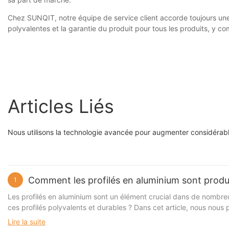
Chez SUNQIT, notre équipe de service client accorde toujours une p
polyvalentes et la garantie du produit pour tous les produits, y co
Articles Liés
Nous utilisons la technologie avancée pour augmenter considérable
Comment les profilés en aluminium sont produ
1
Les profilés en aluminium sont un élément crucial dans de nombreu
ces profilés polyvalents et durables ? Dans cet article, nous nou
qui donnent vie à ces produits essentiels. Poursuivez votre lecture 
Lire la suite
l’industrie moderne. aux profilés en aluminium Les profilés en aluminium sont l'un des matériaux de construction les plus polyvalents et les plus utilisés dans le secteur de la construction. Ils sont