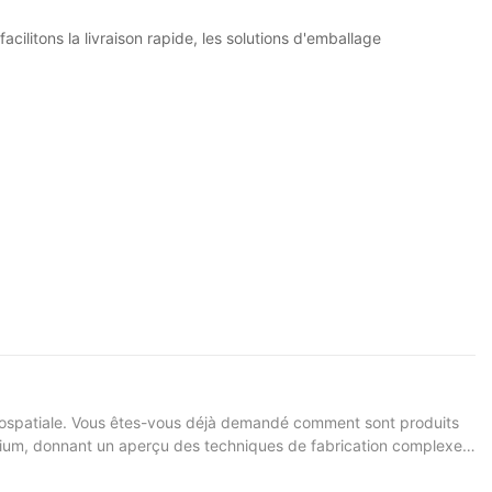
ilitons la livraison rapide, les solutions d'emballage
aérospatiale. Vous êtes-vous déjà demandé comment sont produits
minium, donnant un aperçu des techniques de fabrication complexes
acquérir une nouvelle appréciation de l’ingéniosité qui alimente