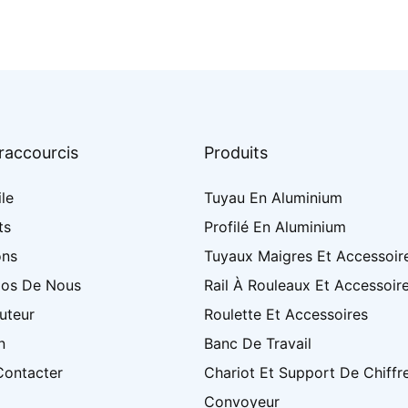
 raccourcis
Produits
le
Tuyau En Aluminium
ts
Profilé En Aluminium
ons
Tuyaux Maigres Et Accessoir
pos De Nous
Rail À Rouleaux Et Accessoir
buteur
Roulette Et Accessoires
n
Banc De Travail
Contacter
Chariot Et Support De Chiffre
Convoyeur