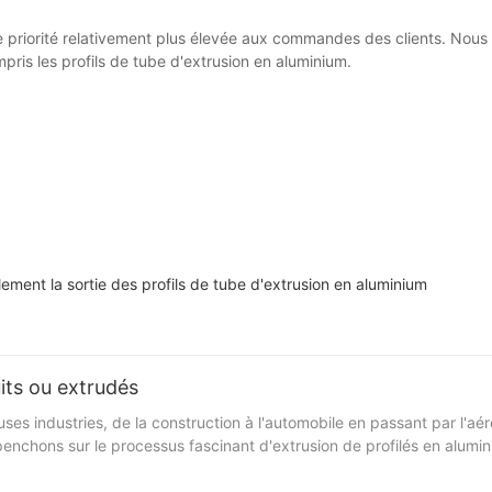
riorité relativement plus élevée aux commandes des clients. Nous fac
mpris les profils de tube d'extrusion en aluminium.
ment la sortie des profils de tube d'extrusion en aluminium
its ou extrudés
ses industries, de la construction à l'automobile en passant par l'
s penchons sur le processus fascinant d'extrusion de profilés en alu
pour découvrir la science et l’art derrière l’extrusion d’aluminium et 