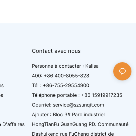
Contact avec nous
Personne à contacter : Kalisa
400: +86 400-8055-828
es
Tél : +86-755-29554900
es
Téléphone portable : +86 15919917235
Courriel: service@szsunqit.com
Ajouter : Bloc 3# Parc industriel
 D'affaires
HongTianFu GuanGuang RD. Communauté
Dashuikeng rue FuCheng district de