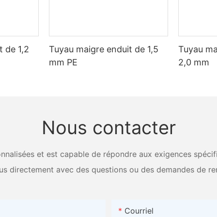
inspection finale, nous maintenons des normes strictes de contrôle de
n rigoureuses pour vérifier les performances, la durabilité et l'exacti
hoisissez Sunqit, vous pouvez avoir confiance dans l'excellence de nos
avenir plus vert Chez Sunqit, nous nous engageons en faveur de la d
t pour les générations à venir. Nous adhérons à des normes et pratiq
 de 1,2
Tuyau maigre enduit de 1,5
Tuyau ma
tilisation de matériaux recyclables et aux initiatives de réduction d
mm PE
2,0 mm
 une entreprise qui donne la priorité à la durabilité et à la gestion
le avec Sunqit. Conclusion En conclusion, lorsqu'il s'agit d'extrusion
s côtés, vous pouvez avoir confiance dans la qualité et la précision d
 un fournisseur en qui vous pouvez avoir confiance est essentiel pour 
étail. Avec le bon fournisseur, vous pouvez vous assurer que vos extru
ctifs de manière efficace et efficiente. Faites confiance à un fournis
Nous contacter
nalisées et est capable de répondre aux exigences spécifiq
us directement avec des questions ou des demandes de re
Courriel