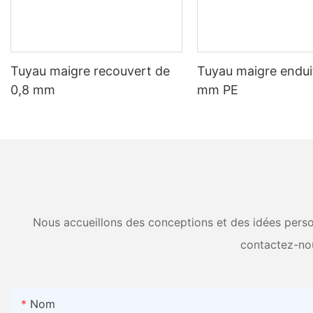
sélection des matières premières au processus d’extrusion et à l’
d'assurance qualité effectue des procédures de tests et d'inspectio
normes de qualité et de fiabilité les plus élevées. Lorsque vous c
responsabilité environnementale : l'engagement de Sunqit pour un 
opérations, reflétant notre engagement à créer un avenir plus ver
Tuyau maigre recouvert de
Tuyau maigre enduit
depuis les méthodes de production économes en énergie jusqu'à l'u
0,8 mm
mm PE
aluminium de haute qualité, vous pouvez être sûr que vous soutenez
meilleur grâce à des pratiques durables et une fabrication responsab
trouver un fournisseur de confiance. Avec un partenaire fiable à vo
échelle ou sur une application industrielle à grande échelle, avoir
priorité à la qualité, à la satisfaction du client et au souci du d
spécifications et exigences, vous aidant ainsi à atteindre vos obje
aluminium.
Nous accueillons des conceptions et des idées person
contactez-no
Nom