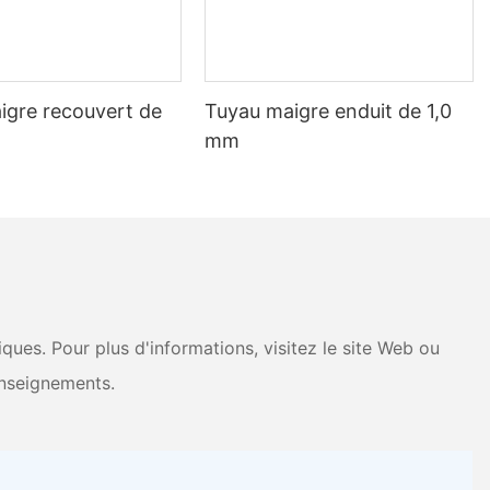
 qualité à chaque étape de la production. Notre équipe
tude de nos profilés, garantissant ainsi qu'ils répondent aux
 profilés aluminium pour vos projets. 5. Pratiques durables et
urabilité et de la responsabilité environnementale dans nos
ues environnementales strictes dans nos processus de fabrication,
igre recouvert de
Tuyau maigre enduit de 1,0
es déchets. En choisissant Sunqit comme fournisseur de profilés en
mm
 de l'environnement. Rejoignez-nous pour construire un avenir
 de profilés en aluminium de haute qualité, il est crucial de
e vos profilés extrudés. Que vous travailliez sur un projet à petite
réussir. Par conséquent, choisissez un fournisseur qui donne la
sions de profilés en aluminium répondent exactement à vos
seur réputé pour tous vos besoins en extrusion de profilés en
ues. Pour plus d'informations, visitez le site Web ou
nseignements.