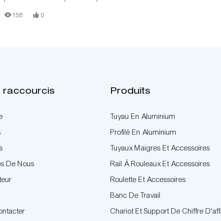
T, de connecteurs en aluminium, de rails à rouleaux en acier et de
158
0
panneaux en bois.
 raccourcis
Produits
e
Tuyau En Aluminium
s
Profilé En Aluminium
s
Tuyaux Maigres Et Accessoires
os De Nous
Rail À Rouleaux Et Accessoires
teur
Roulette Et Accessoires
Banc De Travail
ontacter
Chariot Et Support De Chiffre D'aff