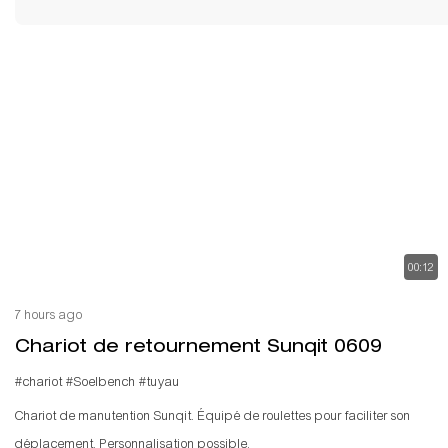
00:12
7 hours ago
Chariot de retournement Sunqit 0609
#chariot
#Soelbench
#tuyau
Chariot de manutention Sunqit. Équipé de roulettes pour faciliter son
déplacement. Personnalisation possible.