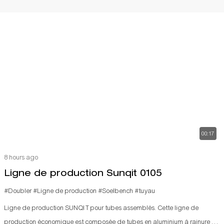
00:17
8 hours ago
Ligne de production Sunqit 0105
#Doubler
#Ligne de production
#Soelbench
#tuyau
Ligne de production SUNQIT pour tubes assemblés. Cette ligne de
production économique est composée de tubes en aluminium à rainure en