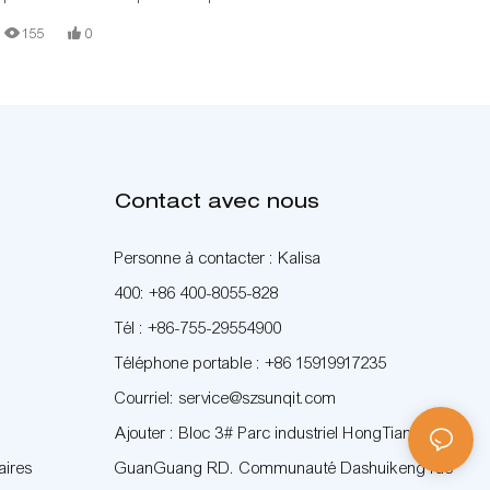
T, de connecteurs en aluminium, de rails à rouleaux en acier et de
155
0
panneaux en bois.
Contact avec nous
Personne à contacter : Kalisa
400: +86 400-8055-828
Tél : +86-755-29554900
Téléphone portable : +86 15919917235
Courriel: service@szsunqit.com
Ajouter : Bloc 3# Parc industriel HongTianFu
aires
GuanGuang RD. Communauté Dashuikeng rue