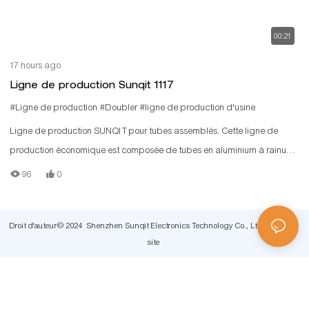
00:21
17 hours ago
Ligne de production Sunqit 1117
#Ligne de production
#Doubler
#ligne de production d'usine
Ligne de production SUNQIT pour tubes assemblés. Cette ligne de
production économique est composée de tubes en aluminium à rainure
en T, de connecteurs en aluminium, de rails à rouleaux en acier et de
96
0
panneaux en bois.
Droit d'auteur© 2024 Shenzhen Sunqit Electronics Technology Co., Ltd |
Plan du
site