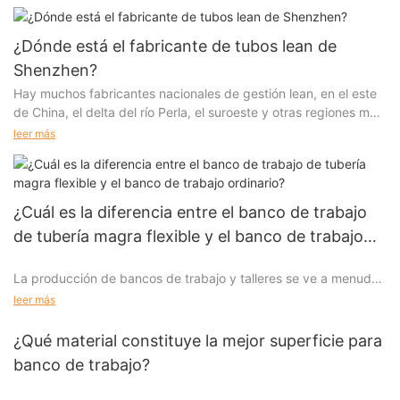
¿Dónde está el fabricante de tubos lean de
Shenzhen?
Hay muchos fabricantes nacionales de gestión lean, en el este
de China, el delta del río Perla, el suroeste y otras regiones más,
entonces, ¿dónde están los fabricantes de gestión lean de
leer más
Shenzhen? Shenzhen tiene cada vez menos fábricas ahora,
principalmente reunidas en Guanwai de Shenzhen, el costo
relativamente mayor y el transporte también es conveniente.
¿Cuál es la diferencia entre el banco de trabajo
de tubería magra flexible y el banco de trabajo
ordinario?
La producción de bancos de trabajo y talleres se ve a menudo
en la vida diaria, hay varios bancos de trabajo a nuestro
leer más
alrededor, pero hay una llamada en el mercado "flexible l
tubo ean
¿Qué material constituye la mejor superficie para
banco de trabajo" ¿Cuál es el significado? ¿Qué es la
banco de trabajo?
flexibilidad? ¡El siguiente análisis para usted!