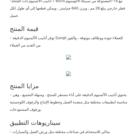
-أنابيب الألمنيوم ذات الفتحة T المصنوعة من سبيكة الألومنيوم 6005-T6 مع
قطر خارجي يبلغ 28 مم ، ويزن 640 جم/متر ، ويمكن قطعها إلى أي طول لكل
عميل.
قيمة المنتج
- توفر أنابيب الألمنيوم الدقيقة Sunqit للعملاء جودة ووظائف موثوقة ، والفوز
من العديد من العملاء.
مزايا المنتج
- يحتوي أنابيب الألمنيوم الدقيقة على أداء مستقر للمنتج ، وسهلة التجميع ، وهي
مناسبة لتطبيقات مختلفة مثل منضدة العمل وخطوط الإنتاج والرفوف اللوجستية
ورفوف المستودعات.
سيناريوهات التطبيق
- مثالي للاستخدام في صناعات مختلفة مثل ورش العمل والسيارات