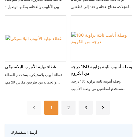
العجلات، تحتاج عجلة واحدة إلى قطعتين
بين الأنابيب والعجلة، يمكنها توصيل 4
من لوحة العجلات لتثبيتها أسفل طاولة
قطع من الأنابيب بقاعدة عجلة واحدة،
العمل، ورف التدفق، وعربة اليد
لجعل الهيكل قويًا ومستقرًا
وصلة أنابيب ثابتة بزاوية 180 درجة
غطاء نهاية الأنبوب البلاستيكي
من الكروم
غطاء أنبوب بلاستيكي، يستخدم للغطاء
وصلة أنبوبية ثابتة بزاوية 180 درجة،
والحماية من طرفين مقاس 28 مم،
تستخدم لقطعتين من وصلة الأنابيب
لتجنب أي خدش من سطح معدني حاد
الهزيلة 28 مم بزاوية 180 درجة، يمكن لهذا
الموصل أن يجمع بين قطعتين من الأنابيب
1
2
3
القصيرة كأنبوب طويل واحد
أرسل استفسارك