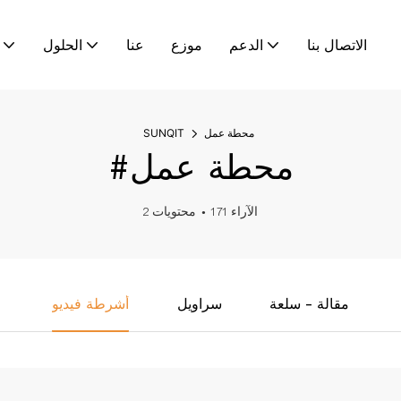
الاتصال بنا
الدعم
موزع
عنا
الحلول
محطة عمل
SUNQIT
#محطة عمل
171 الآراء
2 محتويات
مقالة - سلعة
سراويل
أشرطة فيديو