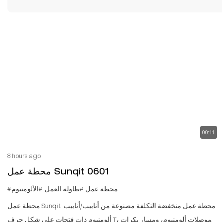
00:11
8 hours ago
محطة عمل Sunqit 0601
#محطة عمل
#طاولة العمل
#الألومنيوم
محطة عمل Sunqit. محطة عمل منخفضة التكلفة مصنوعة من أنابيب/أنابيب
ألومنيوم ذات فتحات على شكل حرف T، وموصلات ألومنيوم، ومسار بكرات