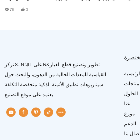
فولاذية، وألواح خشبية.
78
0
ختصرة
تركز SUNQIT على R&تطوير وتصنيع قطع الغيار
رئيسية
القياسية للمعدات الخالية من الدهون، والبحث حول
لمنتجات
سيناريوهات تطبيق الأتمتة الذكية منخفضة التكلفة
الحلول
يعتمد على موقع التصنيع
عنا
موزع
الدعم
تصال بنا