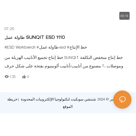
00:14
07-26
طاولة عمل SUNQIT ESD 1110
#خط الإنتاج
#طاولة عمل esd
#ESD Workbench
خط إنتاج تجميع الأنابيب الهزيلة من SUNQIT. خط إنتاج منخفض التكلفة
مصنوع من أنابيب/أنابيب ألومنيوم بفتحة على شكل حرف T، وموصلات
ألومنيوم، ومسار أسطوانة فولاذية، ولوح خشبي.
135
0
حقوق النشر © 2024 شنتشن سونكيت لتكنولوجيا الإلكترونيات المحدودة |
خريطة
الموقع