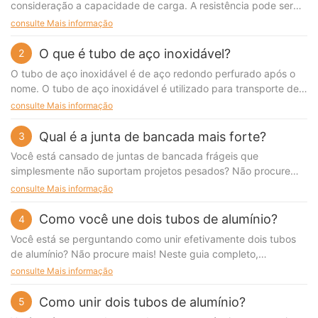
consideração a capacidade de carga. A resistência pode ser
aumentada adicionando pontos de apoio, peças de conexão e
consulte Mais informação
o uso paralelo de tubos plásticos com revestimento duplo. Ao
projetar a estrutura, certifique-se de que a carga principal seja
O que é tubo de aço inoxidável?
2
aplicada diretamente às conexões dos tubos e não às
O tubo de aço inoxidável é de aço redondo perfurado após o
conexões.
nome. O tubo de aço inoxidável é utilizado para transporte de
fluidos e sólidos pulverulentos, troca de energia térmica,
consulte Mais informação
fabricação de peças mecânicas e recipientes, que também é
um aço econômico.
Qual é a junta de bancada mais forte?
3
Você está cansado de juntas de bancada frágeis que
simplesmente não suportam projetos pesados? Não procure
mais – neste artigo, mergulhamos no mundo das juntas de
consulte Mais informação
bancada para descobrir qual é realmente a opção mais forte.
Diga adeus às bancadas instáveis ​​e olá às juntas robustas e
Como você une dois tubos de alumínio?
4
duradouras que podem suportar tudo o que você atirar nelas.
Você está se perguntando como unir efetivamente dois tubos
Continue lendo para descobrir a chave para criar um ambiente
de alumínio? Não procure mais! Neste guia completo,
de trabalho que resistirá ao teste do tempo. 1. para juntas de
exploraremos vários métodos e técnicas para conectar tubos
consulte Mais informação
bancada 2. Comparando diferentes tipos de juntas de bancada
de alumínio perfeitamente. Quer você seja um entusiasta do
3. Os pontos fortes e fracos de cada junta de bancada 4. Dicas
faça você mesmo ou um profissional que precisa de soluções
Como unir dois tubos de alumínio?
5
para escolher a junta de bancada certa para o seu projeto 5.
de união confiáveis, este artigo tem o que você precisa. Junte-