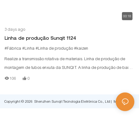
00:18
3 days ago
Linha de produção Sunqit 1124
#Fábrica
#Linha
#Linha de produção
#kaizen
Realize a transmissão rotativa de materiais. Linha de produção de
montagem de tubos enxuta da SUNQIT. A linha de produção de baixo
custo é construída com tubos/canos de alumínio com ranhura em T,
106
0
conectores de alumínio, trilhos de rolos de aço e placas de madeira.
Copyright © 2026 Shenzhen Sunqit Tecnologia Eletrônica Co., Ltd |
Mapa do site