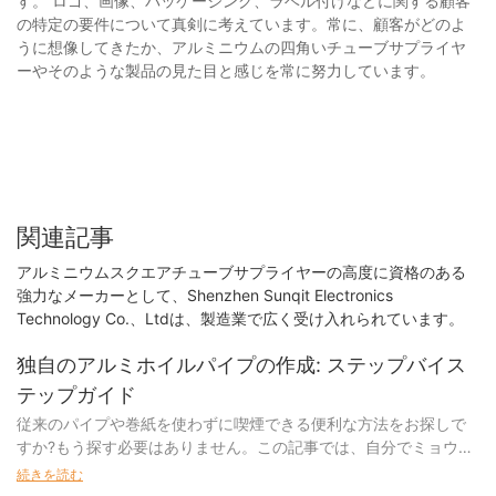
す。 ロゴ、画像、パッケージング、ラベル付けなどに関する顧客
の特定の要件について真剣に考えています。常に、顧客がどのよ
うに想像してきたか、アルミニウムの四角いチューブサプライヤ
ーやそのような製品の見た目と感じを常に努力しています。
関連記事
アルミニウムスクエアチューブサプライヤーの高度に資格のある
強力なメーカーとして、Shenzhen Sunqit Electronics
Technology Co.、Ltdは、製造業で広く受け入れられています。
独自のアルミホイルパイプの作成: ステップバイス
テップガイド
従来のパイプや巻紙を使わずに喫煙できる便利な方法をお探しで
すか?もう探す必要はありません。この記事では、自分でミョウバ
ンを作る方法を探ります。
続きを読む