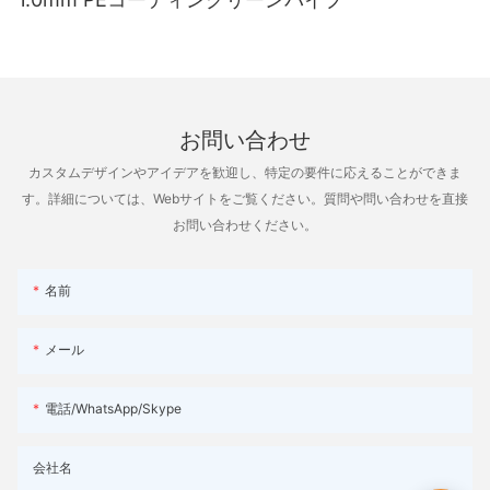
的な影響を与えるための鍵となります。
な選択肢となります。
つでも最新情報やサポートを提供します。 サプライヤーは、明確
さらに、アルミニウム チューブはカスタマイズ性も高く、幅広い
でオープンなコミュニケーションラインを維持することで、顧客
サイズ、形状、仕上げが用意されています。 これにより、企業は
アルミニウム パイプを使用するもう 1 つの利点は、設計の多様性
が最初から最後まで肯定的なエクスペリエンスを得ることができ
構造支持、流体輸送、装飾目的など、特定のニーズに合わせた完
です。 アルミニウムパイプは特定の要件や用途に合わせてカスタ
るようにします。
璧なチューブ ソリューションを見つけることができます。 アルミ
マイズできるため、幅広い設計や構成が可能です。 この設計の柔
ニウム チューブをカスタマイズできるため、企業は業務の効率と
軟性により、アルミニウム パイプは建設から自動車、航空宇宙に
アルミニウム パイプのトップ サプライヤーのもう 1 つの特徴は、
生産性を最大化できます。
お問い合わせ
至るまで、さまざまな業界に適しています。
継続的な改善と革新への取り組みです。 サプライヤーは業界のト
レンドや進歩を常に把握し、自社の製品やサービスを強化する方
カスタムデザインやアイデアを歓迎し、特定の要件に応えることができま
結論として、アルミニウム チューブの卸売は、費用対効果、耐久
さらに、アルミニウムパイプはエネルギー効率が高く、配管シス
法を常に模索しています。 この積極的なアプローチは、サプライ
性、軽量性、カスタマイズ オプションなど、多くの利点を提供し
す。詳細については、Webサイトをご覧ください。質問や問い合わせを直接
テムにとって環境に優しいオプションとなります。 アルミニウム
ヤーだけでなく、顧客もアルミニウム配管の最新のイノベーショ
ます。 アルミニウム チューブの卸売を選択することで、企業はコ
お問い合わせください。
パイプの熱伝導率により、効率的な熱伝達が可能になり、エネル
ンと技術にアクセスできるため、利益をもたらします。
ストを節約し、効率を向上させ、さまざまな用途で長期にわたる
ギー消費と運用コストが削減されます。 このため、環境に配慮し
パフォーマンスを確保できます。 建設業界、自動車業界、航空宇
た消費者や企業にとって、アルミニウム パイプは持続可能な選択
結論として、トップサプライヤーからアルミニウムパイプを調達
宙業界、製造業界のいずれであっても、アルミニウム チューブの
名前
肢となります。
することは、単に製品を入手するだけではなく、高品質の製品と
卸売は材料のニーズを満たす賢い選択です。
優れた顧客サービスを受けることを意味します。 一流のアルミニ
メール
結論として、アルミニウム パイプの革新的な設計は、従来の材料
ウム パイプ サプライヤーを選択することで、顧客は一流の製品、
- アルミニウムチューブを選択することによる環境上の利点
に比べて多くの利点をもたらし、配管業界に革命をもたらしまし
パーソナライズされたサービス、タイムリーな納期へのアクセス
た。 耐久性の向上からコスト効率の向上まで、アルミニウム パイ
により、最初から最後までシームレスなエクスペリエンスを期待
アルミニウム チューブは、その多くの利点と多用途性により、さ
電話/WhatsApp/Skype
プは伝統的な配管に現代的なひねりを加えたもので、建設および
できます。 最終的に、トップサプライヤーと提携することで、お
まざまな業界で長い間人気があります。 この包括的なガイドで
エンジニアリング プロジェクトの未来を形作り続けています。 耐
客様は高品質の製品と卓越したサポートという両方の長所を確実
は、特に卸売ルートを通じてアルミニウム チューブを購入する場
久性、軽量性、デザインの多様性、エネルギー効率に優れたアル
会社名
に受けられるようになります。
合に、アルミニウム チューブを選択することによる環境上の利点