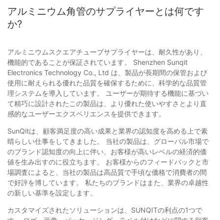
アルミニウム角管のサプライヤーとは何です
か?
アルミニウムスクエアチューブサプライヤーは、耐久性があり、
機能的であることが保証されています。 Shenzhen Sunqit
Electronics Technology Co., Ltd は、製品が長期間の保管および
使用に耐えられる優れた品質を確保するために、科学的な品質管
理システムを導入しています。 ユーザーが期待する機能に基づい
て精巧に設計されたこの製品は、より優れた使いやすさとより直
感的なユーザーエクスペリエンスを提供できます。
SunQitは、顧客満足度の高い成果と業界の認知度を高める上で素
晴らしい仕事をしてきました。 当社の製品は、グローバル市場で
のブランド認知度の向上に伴い、お客様が高いレベルの経済的価
値を生み出すのに役立ちます。 お客様からのフィードバックと市
場調査によると、当社の製品は高品質で手頃な価格で消費者の間
で好評を博しています。 私たちのブランドはまた、業界の卓越性
の新しい基準を設定します。
カスタマイズされたソリューションは、SUNQITの利点の1つで