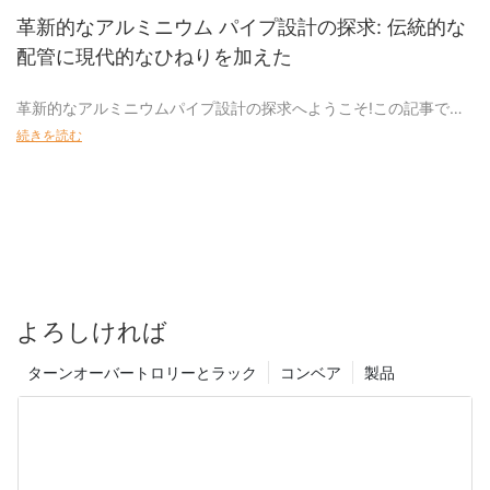
ションを作成する専門家です。 単純な曲げが必要な場合でも、複
の製品と比類のないサービスを提供することを約束し、当社はお
革新的なアルミニウム パイプ設計の探求: 伝統的な
雑な製造設計が必要な場合でも、当社には優れた結果をもたらす
客様のあらゆるアルミニウムパイプのニーズを満たすことに専念
アルミチューブの卸売製品は、その汎用性と適応性により、さま
配管に現代的なひねりを加えた
技術と専門知識があります。
しています。 弊社が業界トップのアルミニウム パイプ サプライヤ
ざまな業界に幅広い利点と利点を提供します。 アルミニウムチュ
ーである理由を詳しくご覧ください。
ーブは軽量でありながら耐久性があるため、さまざまな用途に最
アルミ管曲げ加工のメリット
革新的なアルミニウムパイプ設計の探求へようこそ!この記事で
適です。 この包括的なガイドでは、さまざまな業界や用途でアル
は、アルミニウム パイプ設計の現代的な工夫と進歩によって、伝
- さまざまな用途に適した高品質のアルミニウムパイプ
続きを読む
ミニウム チューブの卸売製品を使用することの多くの利点を探り
アルミニウム チューブは、軽量、耐久性、耐食性の特性により、
統的な配管材料がどのように革命を起こしたかを詳しく掘り下げ
ます。
多くの業界で人気の選択肢です。 カスタムのアルミニウム管曲げ
ます。 これらの革新的なデザインが業界の状況を変えるだけでな
市場の主要なアルミニウム パイプ サプライヤーとして、当社はさ
を利用することで、メーカーは特定の設計要件を満たす幅広い製
く、効率、耐久性、持続可能性の向上をどのように実現している
まざまな用途に高品質のアルミニウム パイプを提供することに専
アルミニウム管卸売製品の主な利点の 1 つは、その多用途性で
品やコンポーネントを作成できます。 アルミニウム管を曲げるこ
かをご覧ください。 最新のアルミニウム配管ソリューションのエ
念しています。 当社の製品は、お客様が市場で最高の製品のみを
す。 アルミニウムチューブは、特定の要件に合わせて簡単に操作
との主な利点には次のようなものがあります。：
キサイティングな世界を明らかにし、それらがより効率的で持続
お届けできるよう、最高水準の品質管理で製造されています。
およびカスタマイズできるため、幅広い用途に適しています。 単
可能な未来に向けてどのように道を切り開いているかを学びまし
純な真っ直ぐなチューブが必要な場合でも、複雑なカスタム形状
1. 多用途性: アルミニウム チューブはさまざまな形状や構成に曲げ
ょう。
アルミニウムパイプは、自動車産業、航空宇宙産業から建設、電
のチューブが必要な場合でも、アルミニウム チューブはお客様の
ることができるため、幅広い用途に適しています。
気工学に至るまで、幅広い用途で使用できる多用途の材料です。
仕様に合わせて簡単に製造できます。
よろしければ
産業用アルミパイプの種類
当社のアルミニウム パイプは、耐久性、性能、効率に重点を置
2. 強度: アルミニウムチューブは軽量であるにもかかわらず、非常
き、各用途の特定の要件を満たすように設計されています。
アルミニウムチューブの卸売製品のもう 1 つの利点は、強度対重
ターンオーバートロリーとラック
コンベア
製品
に強力であり、重い荷重や過酷な環境に耐えることができます。
アルミニウム パイプは、軽量で耐久性があり、耐食性があるた
量比です。 アルミニウムはスチールよりもはるかに軽量でありな
め、長い間産業用途で定番として使用されてきました。 近年、技
当社の製品は、軽量でありながら強度と耐久性に優れた高品質の
がら、同等の強度を備えているため、重量が懸念される用途に最
3. 耐食性: アルミニウムは本来錆や腐食に強いため、屋外や海洋用
術の進歩によりアルミニウム配管の人気が再燃しており、伝統的
アルミニウム素材で作られています。 そのため、自動車産業や航
適です。 この特性により、アルミニウムチューブは、軽量であり
途での使用に最適です。
な配管システムに現代的なひねりを加えた革新的なデザインが登
空宇宙産業など、重量が懸念される用途での使用に最適です。 当
ながら強度のある材料が不可欠である航空宇宙、自動車、建設な
場しています。
社のアルミニウム パイプは耐食性にも優れているため、他の材料
どの業界での使用に最適です。