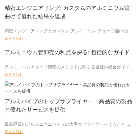
精密エンジニアリング: カスタムのアルミニウム管
曲げで優れた結果を達成
精密エンジニアリングとカスタム アルミニウム チューブ曲げの利
点に関する記事へようこそ。 今日の競争の激しい市場で優れた結
続きを読む
果を達成するには、細部への配慮と革新的なソリューションが必
要です。 カスタム アルミニウム チューブの曲げは、精密エンジニ
アルミニウム管卸売の利点を探る: 包括的なガイド
アリングにおける重要な技術であり、正確かつ効率的に目的の結
果を達成するのに役立ちます。 カスタム アルミニウム チューブ曲
アルミニウムチューブ卸売のメリットに関する当社の総合ガイド
げの利点と、それがプロジェクトを次のレベルに引き上げる方法
へようこそ。 この多用途で耐久性のある素材は、建設から自動車
続きを読む
を探求しますので、ぜひご参加ください。
に至るまで、さまざまな業界で定番となっています。 この記事で
は、コスト削減、カスタマイズの容易さ、環境の持続可能性な
精密エンジニアリング: カスタムアルミニウムチューブ曲げで優れ
ど、アルミニウム チューブを一括で選択することの多くの利点を
た結果を達成
検討します。 したがって、あなたがサプライ チェーンの合理化を
アルミパイプのトップサプライヤー：高品質の製品
検討しているビジネス オーナーであっても、新しいプロジェクト
製造とエンジニアリングに関しては、精度が重要です。 SUNQIT
と優れたサービスを提供
に着手している DIY 愛好家であっても、アルミニウム チューブの
では、カスタム アルミニウム チューブ曲げサービスを通じて優れ
卸売がなぜあなたのニーズに最適なソリューションであるかを理
た結果を達成できることに誇りを持っています。 業界で長年の経
最高品質のアルミニウムパイプの大手サプライヤーへようこそ!当
解するために読み続けてください。
験を持つ当社の熟練したエンジニアと技術者のチームは、さまざ
社は、お客様にご満足いただけるよう、幅広いアルミパイプと優
続きを読む
まな用途向けの高品質のカスタム アルミニウム チューブ ソリュー
れた顧客サービスを提供することに誇りを持っています。 高品質
- アルミチューブ卸売製品の多用途性