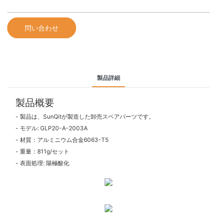
問い合わせ
製品詳細
製品概要
- 製品は、SunQitが製造した卸売スペアパーツです。
- モデル: GLP20-A-2003A
- 材質：アルミニウム合金6063-T5
- 重量：811g/セット
- 表面処理: 陽極酸化