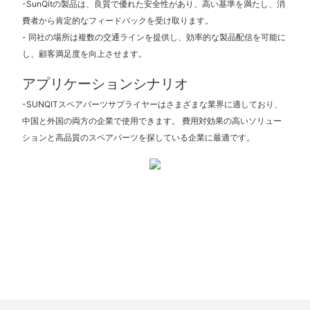
-SunQitの製品は、良質で優れた安全性があり、高い基準を満たし、消
費者から肯定的なフィードバックを受け取ります。
- 同社の場所は複数の交通ラインを提供し、効率的な製品配信を可能に
し、顧客満足度を向上させます。
アプリケーションシナリオ
-SUNQITスペアパーツサプライヤーはさまざまな業界に適しており、
中国と外国の両方の企業で使用できます。 費用対効果の高いソリュー
ションと高品質のスペアパーツを探している企業に最適です。