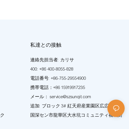
私達との接触
連絡先担当者: カリサ
400: +86 400-8055-828
電話番号: +86-755-29554900
携帯電話：+86 15919917235
メール： service@szsunqit.com
追加: ブロック 3# 紅天府産業園区広広路。 中
ク
国深セン市龍華区大水坑コミュニティ福城街