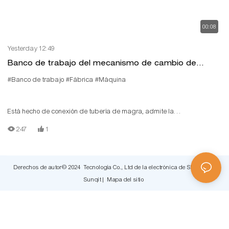
00:08
Yesterday 12:49
Banco de trabajo del mecanismo de cambio de
dirección
#Banco de trabajo
#Fábrica
#Máquina
Está hecho de conexión de tubería de magra, admite la
personalización
247
1
Derechos de autor© 2024 Tecnología Co., Ltd de la electrónica de Shenzhen
Sunqit |
Mapa del sitio