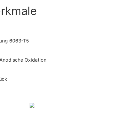
erkmale
erung 6063-T5
 Anodische Oxidation
ück