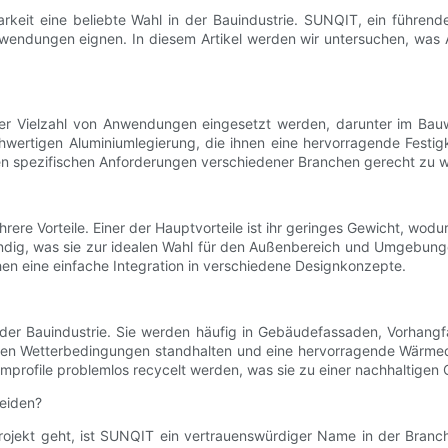
arkeit eine beliebte Wahl in der Bauindustrie. SUNQIT, ein führende
wendungen eignen. In diesem Artikel werden wir untersuchen, was A
einer Vielzahl von Anwendungen eingesetzt werden, darunter im Bau
chwertigen Aluminiumlegierung, die ihnen eine hervorragende Festig
en spezifischen Anforderungen verschiedener Branchen gerecht zu 
rere Vorteile. Einer der Hauptvorteile ist ihr geringes Gewicht, wodu
ändig, was sie zur idealen Wahl für den Außenbereich und Umgebunge
 eine einfache Integration in verschiedene Designkonzepte.
 der Bauindustrie. Sie werden häufig in Gebäudefassaden, Vorhang
auen Wetterbedingungen standhalten und eine hervorragende Wärmed
profile problemlos recycelt werden, was sie zu einer nachhaltigen
heiden?
ojekt geht, ist SUNQIT ein vertrauenswürdiger Name in der Branche