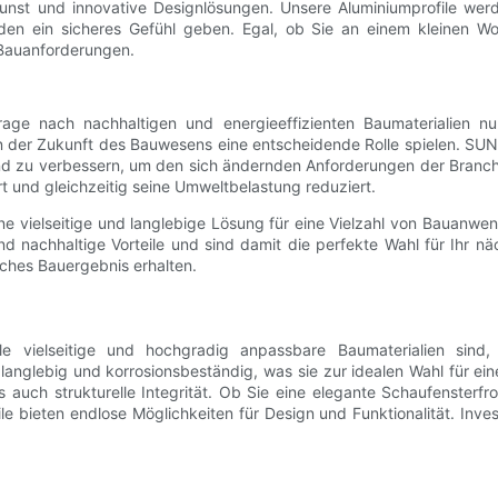
nst und innovative Designlösungen. Unsere Aluminiumprofile werde
den ein sicheres Gefühl geben. Egal, ob Sie an einem kleinen Wo
 Bauanforderungen.
hfrage nach nachhaltigen und energieeffizienten Baumaterialien 
 der Zukunft des Bauwesens eine entscheidende Rolle spielen. SUNQI
 und zu verbessern, um den sich ändernden Anforderungen der Branc
rt und gleichzeitig seine Umweltbelastung reduziert.
ne vielseitige und langlebige Lösung für eine Vielzahl von Bauanw
 nachhaltige Vorteile und sind damit die perfekte Wahl für Ihr n
eiches Bauergebnis erhalten.
le vielseitige und hochgradig anpassbare Baumaterialien sin
cht, langlebig und korrosionsbeständig, was sie zur idealen Wahl für
 auch strukturelle Integrität. Ob Sie eine elegante Schaufensterf
e bieten endlose Möglichkeiten für Design und Funktionalität. Inves