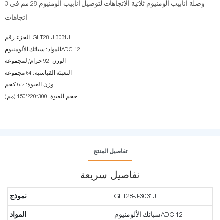
وصلة أنابيب ألومنيوم ثلاثية الاتجاهات لتوصيل أنابيب ألومنيوم 28 مم في 3
اتجاهات
الجزء رقم: GLT28-J-3031J
المواد: سبائك الألومنيومADC-12
الوزن: 92 جرام/المجموعة
التعبئة القياسية: 64 مجموعة
وزن العبوة: 6.2 كجم
حجم العبوة: 300*220*150 (مم)
تفاصيل المنتج
تفاصيل سريعة
GLT28-J-3031J
نموذج
سبائك الألومنيومADC-12
المواد